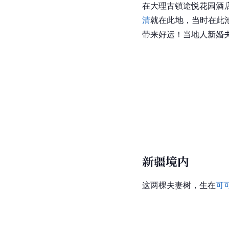
在
大理
古镇途悦花园酒
清
就在此地，当时在此
带来好运！当地人新婚
新疆境内
这两棵夫妻树，生在
可