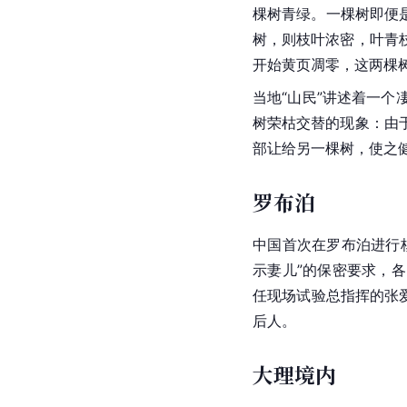
棵树青绿。一棵树即便
树，则枝叶浓密，叶青
开始黄页凋零，这两棵
当地“山民”讲述着一
树荣枯交替的现象：由
部让给另一棵树，使之
罗布泊
中国
首次在
罗布泊
进行
示妻儿”的保密要求，
任现场试验总指挥的张
后人。
大理境内