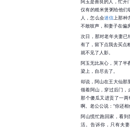
阿玉是善良的人，忙开
仅有的
糙米
煲粥给他们
人，怎么会
迷信
上那种
不敢吱声，和妻子在偏
次日，那对老年夫妻已
有了，留下点我去买点
就不见了人影。
阿玉无比灰心，哭了半
梁上，自尽去了。
却说，阿山在王大仙那
领着阿山，穿过后门，
那个傻瓜又进贡了一两
啊。老公公说：“你还
阿山慌忙跑回家，看到
活。告诉你，只有夫妻