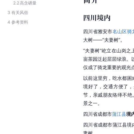
2.2
高含硒量
3
有关风俗
四川境内
4
参考资料
四川
省
雅安市
名山区
骑
大树——“夫妻树”。
“夫妻树”屹立在山岗
亩茶园泛起层层绿浪。以
仅成了骑龙重要的观光
以前这里穷，吃水都困
境好了，交通方便了，
节，亲戚朋友络绎不绝
景之一。
四川省
成都市
蒲江县
境
四川省成都市蒲江县境
妻树。