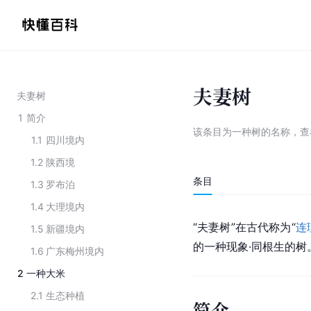
夫妻树
夫妻树
1
简介
该条目为
一种树的名称
，
查
1.1
四川境内
1.2
陕西境
条目
1.3
罗布泊
1.4
大理境内
“夫妻树”在古代称为“
连
1.5
新疆境内
的一种现象·同根生的树
1.6
广东梅州境内
2
一种大米
2.1
生态种植
简介