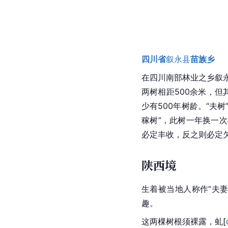
四川省
叙永县
苗族乡
在
四川
南部林业之乡叙永
两树相距500余米，
少有500年树龄。“夫
稼树”，此树一年换一
必定丰收，反之则必定
陕西境
生着被当地人称作“夫
趣。
这两棵树根须裸露，
虬
[