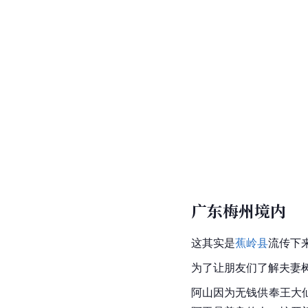
广东梅州境内
这其实是
蕉岭县
流传下
为了让朋友们了解夫妻
阿山因为无钱供奉王大