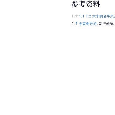
参
考
资
料
1.
1.1
1.2
大米的名字怎
2.
夫妻树导游
.
新浪爱游