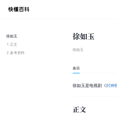
徐如玉
徐如玉
1
正文
徐如玉
2
参考资料
条目
徐如玉是电视剧《
封神
正文