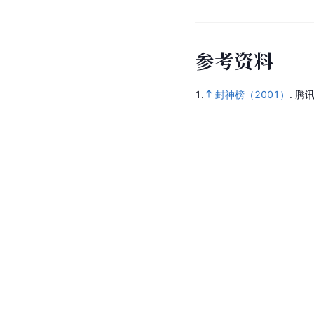
参
考
资
料
1.
封神榜（2001）
.
腾讯