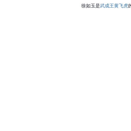
徐如玉是
武成王
黄飞虎