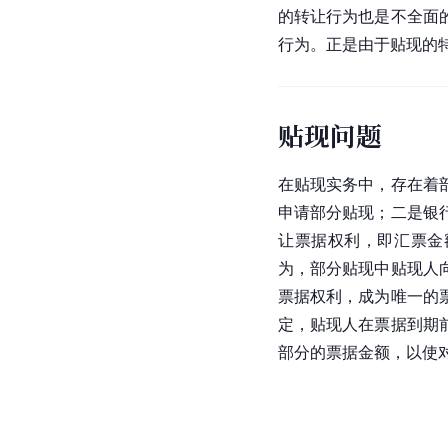
的转让行为也是不全面
行为。正是由于贴现的
贴现问题
在贴现实务中，存在着
申请部分贴现；二是银
让票据权利，即
汇票
金
为，部分贴现中贴现人
票据权利，成为唯一的
定，贴现人在票据到期
部分的票据金额，以使