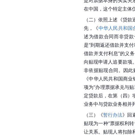
是对票据本身的买卖关
在中国，这个特定主体
（二）依照上述《贷款
先，《
中华人民共和国
述为借款合同而非贷款
是“到期返还借款并支
借款并支付利息”的义
向贴现申请人追要款项
非依据贴现合同。因此
《中华人民共和国
商业
项为“办理票据承兑与
定贷款后，在第（四）
业务中与贷款业务相并
（三）《
暂行办法
》回
贴现为一种“票据权利
让关系。贴现人将扣除