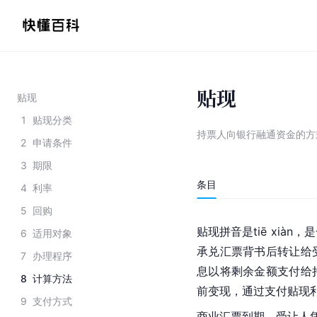
贴现
贴现
1
贴现分类
持票人向银行融通资金的方
2
申请条件
3
期限
条目
4
利率
5
回购
贴现拼音是tiē xià
6
适用对象
承兑汇票
背书
后转让给
7
办理程序
息以将剩余金额支付给
8
计算方法
前变现，通过支付贴现
9
支付方式
商业汇票到期，受让人