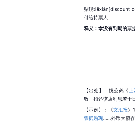
贴现tiēxiàn[disc
付给持票人
释义：拿没有到期的
票
【出处】：姚公鹤《
上
数，扣还该店利息若干日
【示例】：《
文汇报
》1
票据贴现
……外币大额存