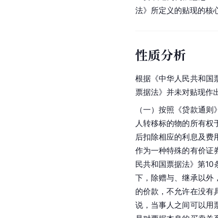
法
》所定义的贴现的核
性质分析
根据《中华人民共和国
票据法》并未对贴现作
（一）按照《贷款通则
人转移标的物的所有权
后扣除相应的利息及费
作为一种特殊的有价证
民共和国票据法》第1
下，除赠与、继承以外
的价款，不允许在没有
说，当事人之间可以用