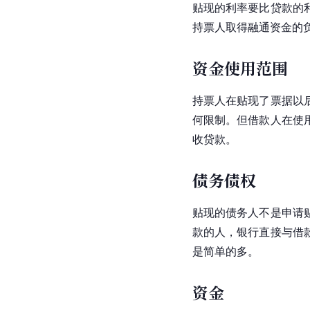
贴现的利率要比贷款的
持票人取得融通资金的
资金使用范围
持票人在贴现了票据以
何限制。但借款人在使
收贷款。
债务债权
贴现的债务人不是申请
款的人，银行直接与借
是简单的多。
资金