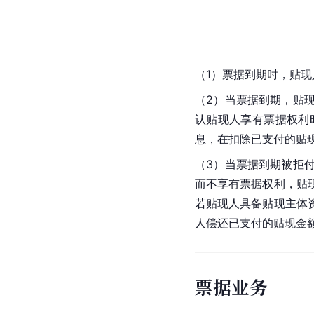
（1）票据到期时，贴
（2）当票据到期，贴
认贴现人享有票据权利
息，在扣除已支付的贴
（3）当票据到期被拒
而不享有票据权利，贴
若贴现人具备贴现主体
人偿还已支付的贴现金
票据业务