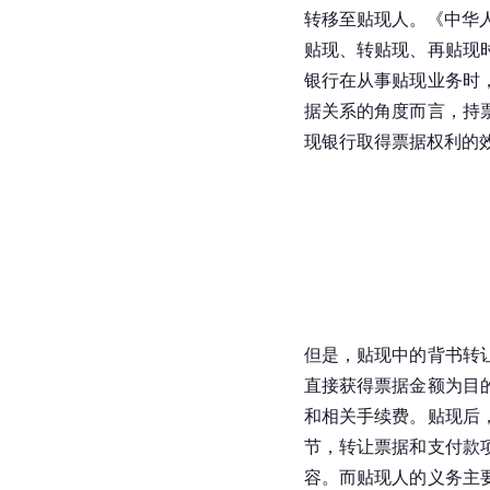
转移至贴现人。《中华
贴现、转贴现、再贴现
银行在从事贴现业务时
据关系的角度而言，持
现银行取得票据权利的
但是，贴现中的
背书
转
直接获得票据金额为目
和相关手续费。贴现后
节，转让票据和支付款
容。而贴现人的义务主