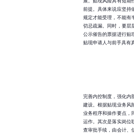
展。贴现风险具有短期
前提。具体来说应坚持
规定才能受理，不能有
切忌疏漏。同时，要层
公示催告的票据进行贴
贴现申请人与前手具有
完善内控制度，强化内
建设。根据贴现业务风
业务程序和操作要点，
运作。其次是落实岗位
查审批手续，由会计、