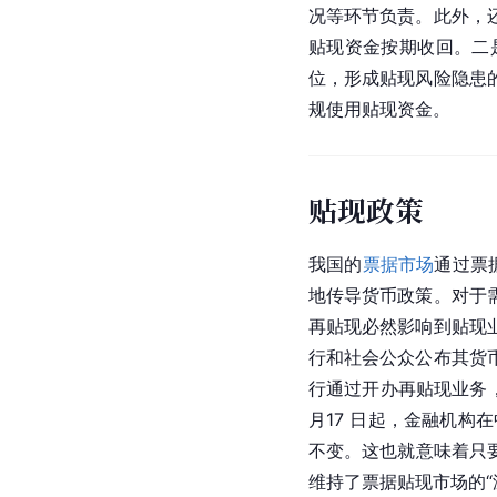
况等环节负责。此外，
贴现资金按期收回。二
位，形成贴现风险隐患
规使用贴现资金。
贴现政策
我国的
票据市场
通过票
地传导
货币政策
。对于
再贴现必然影响到贴现
行
和社会公众公布其货
行
通过开办再贴现业务
月17 日起，金融机构
不变。这也就意味着只
维持了票据贴现市场的“