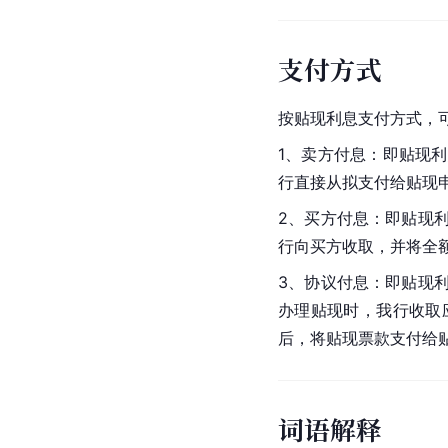
支付方式
按贴现利息支付方式，
1、卖方付息：即贴现
行直接从拟支付给贴现
2、买方付息：即贴现
行向买方收取，并将全
3、协议付息：即贴现
办理贴现时，我行收取
后，将贴现票款支付给
词语解释