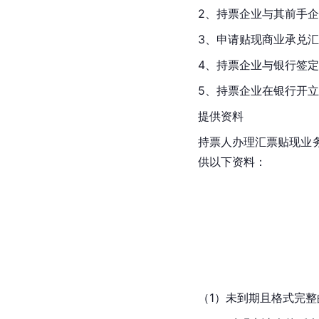
2、持票企业与其前手
3、申请贴现
商业承兑汇
4、持票企业与银行签定
5、持票企业在银行开
提供资料
持票人办理汇票贴现业
供以下资料：
（1）未到期且格式完整