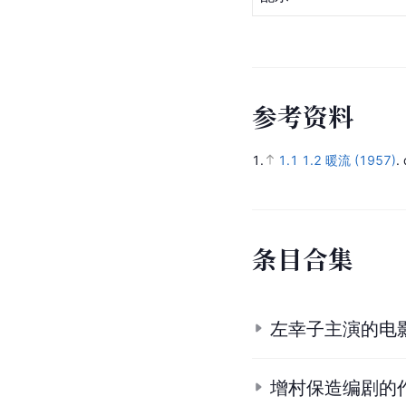
参
考
资
料
1.
1.1
1.2
暖流 (1957)
.
条
目
合
集
左幸子主演的电
增村保造编剧的