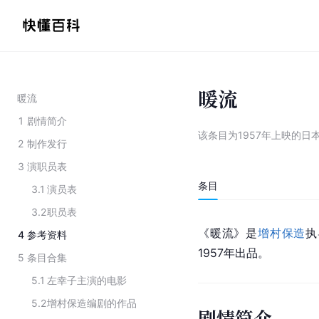
暖流
暖流
1
剧情简介
该条目为
1957年上映的日
2
制作发行
3
演职员表
条目
3.1
演员表
3.2
职员表
《暖流》是
增村保造
执
4
参考资料
1957年出品。
5
条目合集
5.1
左幸子主演的电影
5.2
增村保造编剧的作品
剧情简介