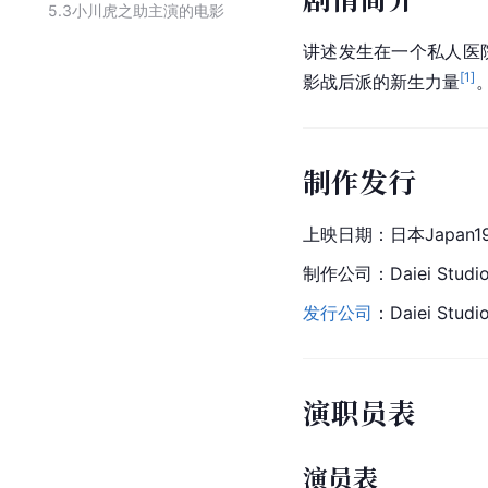
5.3
小川虎之助主演的电影
讲述发生在一个私人医
[
1
]
影战后派的新生力量
制作发行
上映日期：
日本
Japan
1
制作公司：Daiei Studio
发行公司
：Daiei Stud
演职员表
演员表