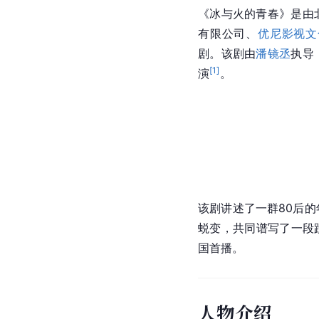
《冰与火的青春》是由
有限公司、
优尼影视文
剧。该剧由
潘镜丞
执导
[
1
]
演
。
该剧讲述了一群80后
蜕变，共同谱写了一段跌
国首播。
人物介绍