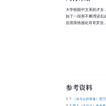
大学校园中文系的才女
始了一段剪不断理还乱
后用亲情感化哥哥罗浩
参
考
资
料
1.
《冰与火的青春》贾乃
2.
颖儿《冰与火》将杀青