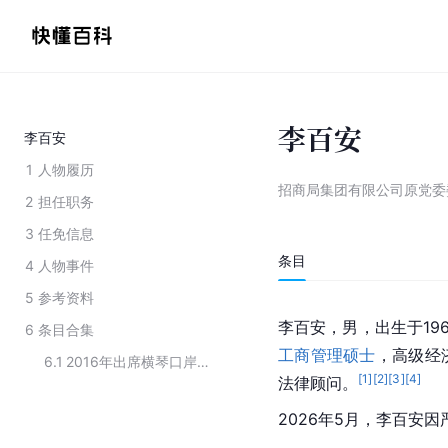
李百安
李百安
1
人物履历
招商局集团有限公司原党委
2
担任职务
3
任免信息
条目
4
人物事件
5
参考资料
李百安，男，出生于196
6
条目合集
工商管理硕士
，高级经
6.1
2016年出席横琴口岸及综合交通枢纽开发工程签约暨开工仪式的领导人员
[
1
]
[
2
]
[
3
]
[
4
]
法律顾问。
2026年5月，李百安