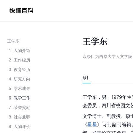
王学东
王学东
1
人物介绍
该条目为
西华大学人文学院
2
工作经历
3
教育经历
条目
4
研究方向
5
学术成果
王学东，男，1979年
6
教学工作
会委员，四川省校园文
7
荣誉奖励
文学博士、副教授、硕
8
社会兼职
《
星星
》诗刊副刊编辑
9
人物评价
部，发表论文70余篇，