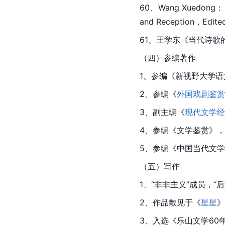
60、Wang Xuedong： O
and Reception，Edited 
61、王学东《当代诗歌的
（四）参编著作
1、参编《新视野大学语
2、参编《
外国戏剧鉴赏
3、副主编《
现代文学经
4、参编《文学鉴赏》，
5、参编《中国当代文学编年史
（五）写作
1、“非非主义”成员，
2、作品散见于《
星星
》
3、入选《乐山文学60