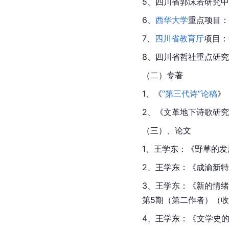
5、四川省郭沫若研究中心
6、
西华大学
重点项目：
7、
四川省教育厅
项目：
8、四川省哲社重点研究基
（二）专著
1、《
“第三代诗”论稿
》
2、《文革地下诗歌研究
（三）、论文
1、王学东：《野草的
2、王学东：《成渝新特
3、王学东：《新的情
第5期（第二作者）（收
4、王学东：《文学史