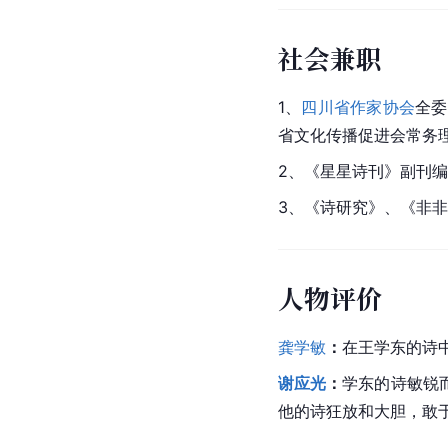
社会兼职
1、
四川省作家协会
全委
省文化传播促进会常务
2、《
星星诗刊
》副刊编
3、《诗研究》、《非
人物评价
龚学敏
：
在王学东的诗
谢应光
：
学东的诗敏锐
他的诗狂放和大胆，敢