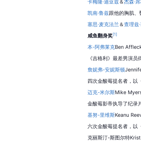
卡梅隆·迪亚兹
＆
杰森·
凯南·鲁兹
跟他的胸肌、
塞思·麦克法兰
＆
查理兹
[
1
]
咸鱼翻身奖
本-阿弗莱克
Ben Afflec
《吉格利》最差男演员
詹妮弗-安妮斯顿
Jennif
四次金酸莓提名者，以
迈克-米尔斯
Mike Myer
金酸莓影帝执导了纪录片《
基努-里维斯
Keanu Ree
六次金酸莓提名者，以
克丽斯汀-
斯图尔特
Kris