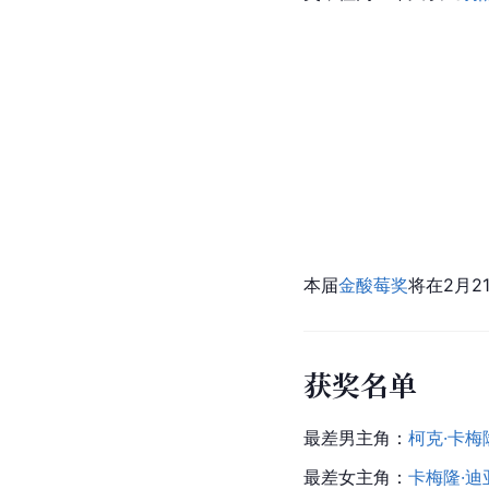
本届
金酸莓奖
将在2月2
获奖名单
最差男主角：
柯克·卡梅
最差女主角：
卡梅隆·迪