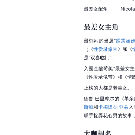
最差女配角 —— Nicola 
最差女主角
最郁闷的当属“
霹雳娇
（《
性爱录像带
》和《
是“双喜临门”。
入围金酸莓奖“最差女主
《性爱录像带》和《情
上榜的大都是老美女。
德鲁·巴里摩尔的《单
斯顿
和
卡梅隆·迪亚兹
入
联手捉弄花心男的故事
大咖提名