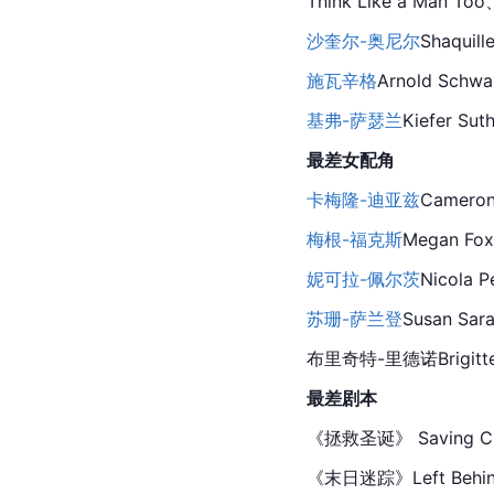
Think Like a Man To
沙奎尔-奥尼尔
Shaquill
施瓦辛格
Arnold Schw
基弗-萨瑟兰
Kiefer Sut
最差女配角
卡梅隆-迪亚兹
Cameron
梅根-福克斯
Megan 
Fox
妮可拉-佩尔茨
Nicola P
苏珊-萨兰登
Susan Sa
布里奇特-里德诺Brigitte
最差剧本
《拯救圣诞》 Saving Ch
《
末日迷踪
》Left Behi