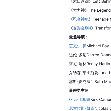
《
末日迷踪
》Left Behi
《
大力神
》The Legend 
《
忍者神龟
》Teenage M
《
变形金刚4
》Transfor
最差导演：
迈克尔-贝
Michael Ba
达伦-多尼Darren Doan
雷尼-哈林Renny Harlin
乔纳森-莱比斯曼Jonatha
塞斯-麦克法兰Seth MacF
最差男主角
柯克-卡梅隆
Kirk Cam
尼古拉斯-凯奇
Nicolas