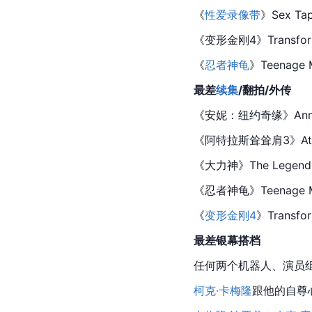
《
性爱录像带
》Sex Ta
《
变形金刚4
》Transform
《
忍者神龟
》Teenage M
最差
续集
/翻拍/外传
《
安妮：纽约奇缘
》Ann
《阿特拉斯耸耸肩3》Atlas S
《
大力神
》The Legend 
《
忍者神龟
》Teenage M
《
变形金刚4
》Transform
最差银幕搭档
任何两个机器人、演员组合《变形
柯克·卡梅隆
跟他的自尊心