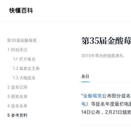
第35届金酸
第35届金酸莓奖
1
特别关注
2015年举办的颁奖典礼
1.1
烂片集合
1.2
最差女主角
条目
1.3
大咖提名
2
提名记录
”
金酸莓奖
公布部分提名
3
获奖名单
龟
》等提名年度最烂电
4
提名名单
14日公布，2月21日
5
参考资料