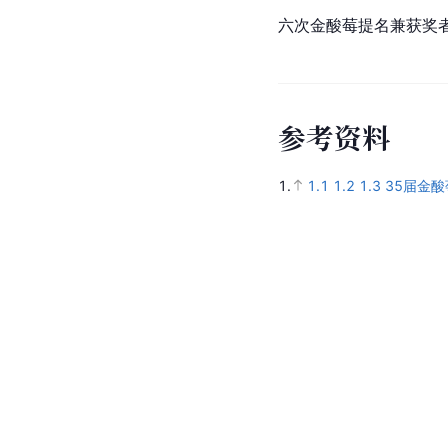
六次金酸莓提名兼获奖
参
考
资
料
1.
1.1
1.2
1.3
35届金