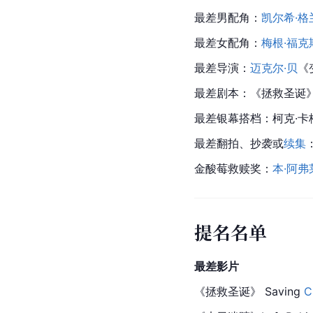
最差男配角：
凯尔希·格
最差女配角：
梅根·福克
最差导演：
迈克尔·贝
《
最差剧本：《拯救圣诞
最差银幕搭档：柯克·
最差翻拍、抄袭或
续集
金酸莓救赎奖：
本·阿弗
提名名单
最差影片
《拯救圣诞》 Saving 
C