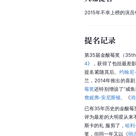
2015年不幸上榜的演
提名记录
第35届金酸莓奖（35th
4
》，获得了包括最差影
提名紧随其后。
约翰尼
兰，2014年推出的喜
莓奖
还特别增设了“咸
詹妮弗-安尼斯顿
、《
消
已有35年历史的金酸
评为最差的大明星从来
斯卡的礼 服剪了，
哈利
奖，但同一年又以《
弱