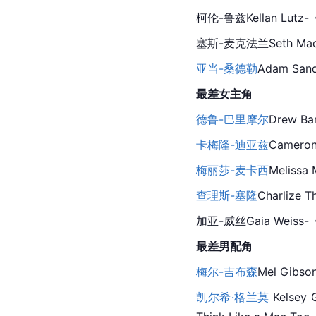
柯伦-鲁兹Kellan Lutz-
塞斯-麦克法兰Seth MacF
亚当-桑德勒
Adam Sand
最差女主角
德鲁-巴里摩尔
Drew B
卡梅隆-迪亚兹
Cameron
梅丽莎-麦卡西
Melissa
 
查理斯-塞隆
Charlize
加亚-威丝Gaia Weiss-
最差男配角
梅尔-吉布森
Mel Gibso
凯尔希·格兰莫
 Kelsey