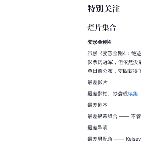
特别关注
烂片集合
变形金刚4
虽然《
变形金刚4：绝
影票房冠军，但依然没能
单日前公布，变四获得
最差影片
最差翻拍、抄袭或
续集
最差剧本
最差银幕组合 —— 不
最差导演
最差男配角 —— Kelsey