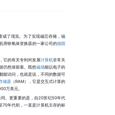
想变成了现实。为了实现磁芯存储，福
机用铁氧体
变换器
的一家公司的
德国
，它的有关专利对发展
计算机
非常关
据仍然保留着。既然
磁场
能以
电子
的
都能访问，也就是说，不同的数据可
存储器
（RAM），它是交互式计算的
000万美元。
合同。更重要的是，自20世纪50年代
至70年代初，一直是计算机
主存
的标