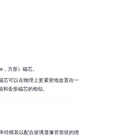
e
，方形）磁芯。
磁芯可以在物理上更紧密地放置在一
能和壶形磁芯的相似。
串经模装以配合玻璃
显像管
形状的
绕