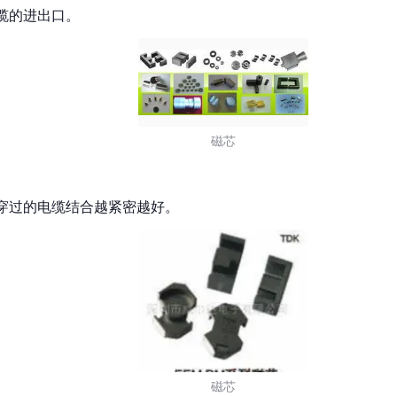
缆的进出口。
磁芯
和所穿过的电缆结合越紧密越好。
磁芯