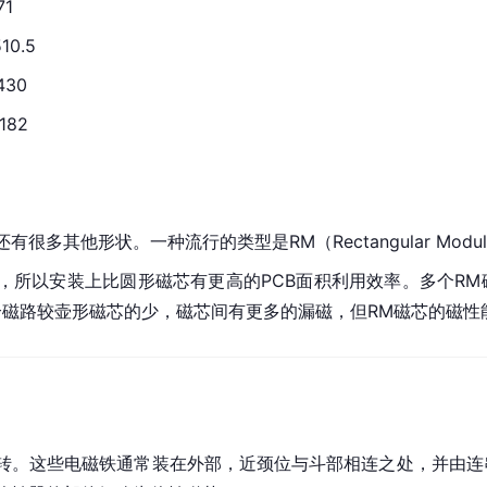
71
10.5
430
182
还有很多其他形状。一种流行的类型是RM（Rectangular 
Modul
，所以安装上比圆形磁芯有更高的
PCB
面积利用效率。多个RM
合
磁路
较壶形磁芯的少，磁芯间有更多的漏磁，但RM磁芯的磁性
转。这些
电磁铁
通常装在外部，近颈位与斗部相连之处，并由连