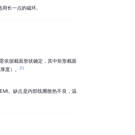
选用长一点的磁环。
需依据截面形状确定，其中矩形截面
[
1
]
向厚度）。
EMI。缺点是内部线圈散热不良，温