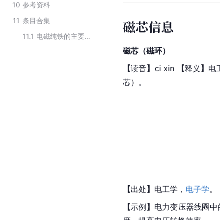
10
参考资料
11
条目合集
磁芯信息
11.1
电磁纯铁的主要应用场景
磁芯（磁环）
【
读音
】
ci xin 
【
释义
】
电
芯）。
【
出处
】
电工学，
电子学
。
【
示例
】
电力变压器
线圈中