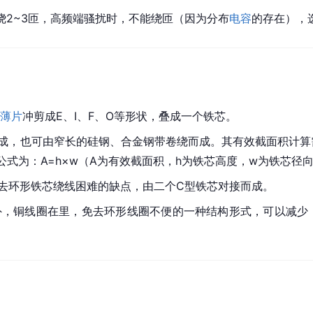
绕2~3匝，高频端骚扰时，不能绕匝（因为分布
电容
的存在），
薄片
冲剪成E、I、F、O等形状，叠成一个铁芯。
成，也可由窄长的硅钢、合金钢带卷绕而成。其有效截面积计算
式为：A=h×w（A为有效截面积，h为铁芯高度，w为铁芯径
去环形铁芯绕线困难的缺点，由二个C型铁芯对接而成。
外，铜
线圈
在里，免去环形线圈不便的一种结构形式，可以减少 