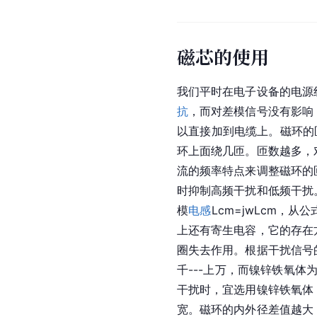
磁芯的使用
我们平时在
电子设备
的
电源
抗
，而对
差模信号
没有影响
以直接加到
电缆
上。磁环的
环上面绕几匝。匝数越多，
流的频率特点来调整磁环的
时抑制高频干扰和
低频
干扰
模
电感
Lcm=jwLcm
上还有
寄生电容
，它的存在
圈失去作用。根据干扰信号
千---上万，而镍锌铁氧体
干扰时，宜选用镍锌铁氧体
宽。磁环的内外径差值越大