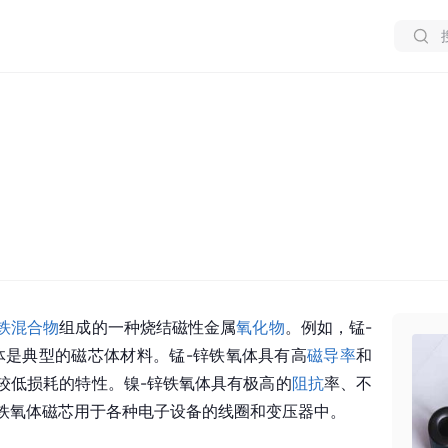
铁
混合物
组成的一种
烧结
磁性金属
氧化物
。例如，锰-
体是典型的磁芯体材料。锰-锌铁氧体具有高
磁导率
和
较低损耗的特性。镍-锌铁氧体具有极高的
阻抗
率、不
铁氧体磁芯
用于各种电子设备的
线圈
和变压器中。