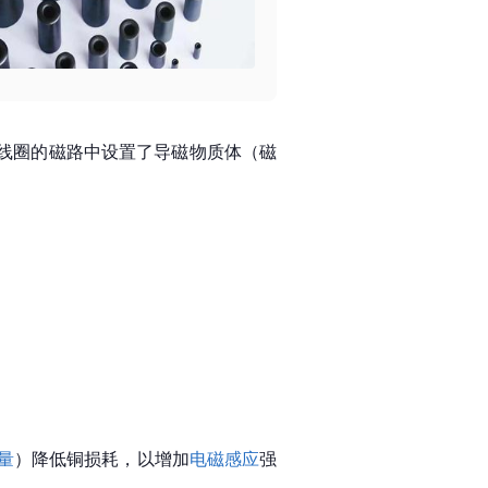
线圈的
磁路
中设置了导磁物质体（磁
量
）降低铜损耗，以增加
电磁感应
强