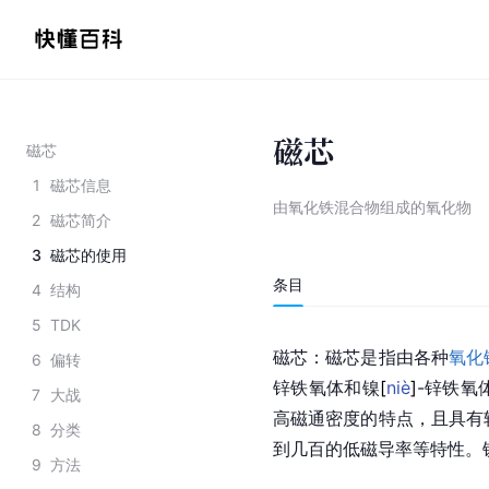
磁芯
磁芯
1
磁芯信息
由氧化铁混合物组成的氧化物
2
磁芯简介
3
磁芯的使用
条目
4
结构
5
TDK
磁芯：磁芯是指由各种
氧化
6
偏转
锌
铁氧体
和
镍
[
niè
]
-锌铁氧
7
大战
高磁通密度的特点，且具有
8
分类
到几百的低磁导率等特性。
9
方法