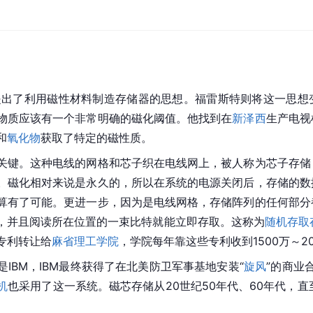
年提出了利用磁性材料制造存储器的思想。福雷斯特则将这一思
物质应该有一个非常明确的磁化阈值。他找到在
新泽西
生产电视
和
氧化物
获取了特定的磁性质。
关键。这种电线的网格和芯子织在电线网上，被人称为芯子存储
。磁化相对来说是永久的，所以在系统的电源关闭后，存储的数
算有了可能。更进一步，因为是电线网格，存储阵列的任何部分
，并且阅读所在位置的一束比特就能立即存取。这称为
随机存取
专利转让
给
麻省理工学院
，学院每年靠这些专利收到1500万～2
是
IBM
，IBM最终获得了在北美防卫
军事基地
安装“
旋风
”的商业
机
也采用了这一系统。磁芯存储从20世纪50年代、60年代，直