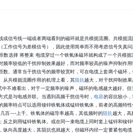
线
或
信号线
一端或者两端看到的磁环就是共模扼流圈。共模扼流
（工作信号为差模信号），因此使用简单而不用考虑信号失真问
匝数选择 将整束 电缆穿过一个
铁氧体
磁环就构成了一个共模扼
对频率较低的干扰抑制效果越好，而对频率较高的噪声抑制作用
匝数。通常当干扰信号的频带较宽时，可在电缆上套两个磁环，
。从共模扼流圈作用的机理上看，其
阻抗
越大，对干扰抑制效果
，从公式中不难看出，对于一定频率的噪声，磁环的电感越大越好。
方式是与电感并联。当遇到高频干扰信号时，
电容
的容抗较小，
的频率特点可以选用镍锌
铁氧体
或锰锌铁氧体，前者的高频特性
为几百---上千。铁氧体的磁导率越高，其
低频
时的
阻抗
越大，高
；反之则用锰锌铁氧体。或在同一束
电缆
上同时套上锰锌和镍锌
，纵向高度越大，其阻抗也就越大，但磁环内径一定要紧包电缆