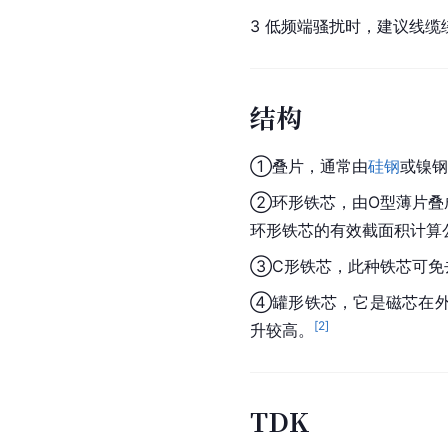
3 低频端骚扰时，建议线缆
结构
①
叠片
，通常由
硅钢
或
镍钢
②
环形
铁芯，由O型薄片叠
环形铁芯的有效截面积计算公
③C形铁芯，此种铁芯可免
④罐形铁芯，它是磁芯在
[
2
]
升较高。
TDK