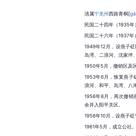
清属
宁羌州
西路青
㭎
[
gā
民国二十四年（1935年
民国二十六年（1937
1949年12月，设燕子
岛湾、二浪河、沈家坪
1950年5月，撤销区
1953年6月，恢复燕
浪河、和平、岛湾、八
1956年8月，再次撤
余并入阳平关区。
1958年10月，设燕子
1961年5月，成立公社