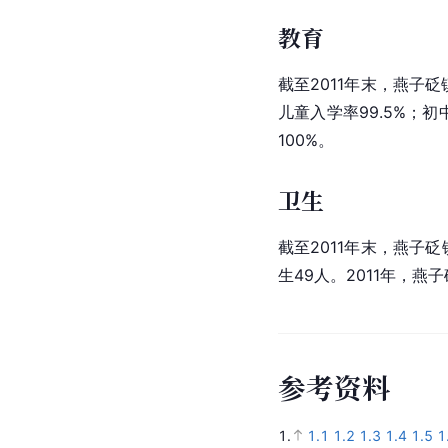
教育
截至2011年末，燕子砭
儿童入学率99.5%；
100%。
卫生
截至2011年末，燕子
生49人。2011年，燕
参
考
资
料
1.
1.1
1.2
1.3
1.4
1.5
1