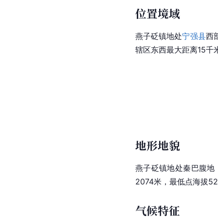
位置境域
燕子砭镇地处
宁强县
西
辖区东西最大距离15千米
地形地貌
燕子砭镇地处秦巴腹地
2074米，最低点海拔5
气候特征