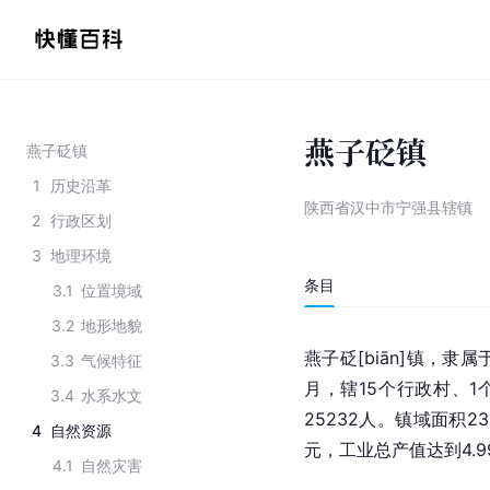
燕子砭镇
燕子砭镇
1
历史沿革
陕西省汉中市宁强县辖镇
2
行政区划
3
地理环境
条目
3.1
位置境域
3.2
地形地貌
燕子砭[biān]镇，隶属
3.3
气候特征
月，辖15个行政村、1
3.4
水系水文
25232人。镇域面积2
4
自然资源
元，工业总产值达到4.9
4.1
自然灾害