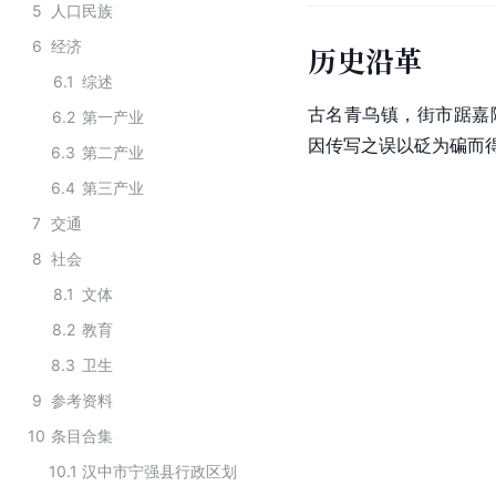
5
人口民族
6
经济
历史沿革
6.1
综述
古名青乌镇，街市踞嘉
6.2
第一产业
因传写之误以砭为碥而
6.3
第二产业
6.4
第三产业
7
交通
8
社会
8.1
文体
8.2
教育
8.3
卫生
9
参考资料
10
条目合集
10.1
汉中市宁强县行政区划