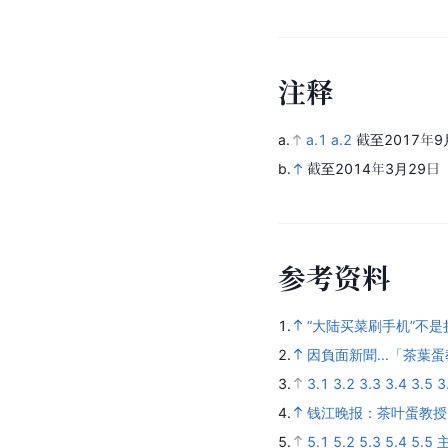
注
释
a.
a.1
a.2
截至2017年9
b.
截至2014年3月29日
参
考
资
料
1.
“大陆买菜刷手机”不
2.
因負面新聞...「茶
3.
3.1
3.2
3.3
3.4
3.5
3
4.
钱江晚报：茶叶蛋教授
5.
5.1
5.2
5.3
5.4
5.5