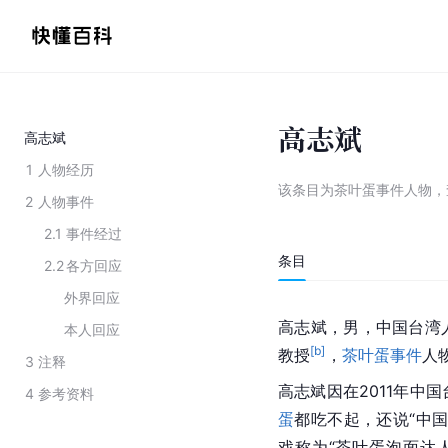
高志斌
高志斌
1
人物经历
该条目为
茶叶蛋事件人物
，
2
人物事件
2.1
事件经过
条目
2.2
各方回应
外界回应
高志斌，男，中国台湾
本人回应
[b]
教授
，
茶叶蛋事件
人
3
注释
高志斌因在2011年中
4
参考资料
蛋
都吃不起，还说“中
戏称为“茶叶蛋泡面达人