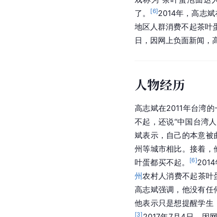
[
6
]
了。
2014年，高
地区人群消费不起茶叶
日，因网上负面新闻，高
人物经历
高志斌在2011年台湾
不起，还说“中国台湾
斌表示，自己的本意被
州等城市相比。接着，
[
6
]
叶蛋都买不起。
20
州
农村人消费不起茶叶
高志斌强调，他没有任
他表示只是想提醒学生
[
3
]
2017年7月4日，