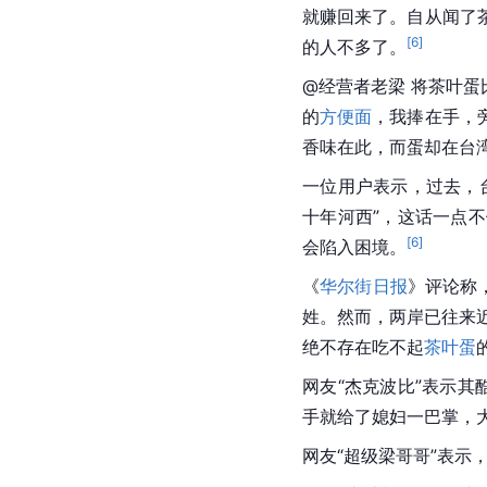
就赚回来了。自从闻了
[
6
]
的人不多了。
@经营者老梁 将茶叶
的
方便面
，我捧在手，
香味在此，而蛋却在台
一位用户表示，过去，
十年河西”，这话一点
[
6
]
会陷入困境。
《
华尔街日报
》评论称
姓。然而，两岸已往来
绝不存在吃不起
茶叶蛋
网友“杰克波比”表示
手就给了媳妇一巴掌，
网友“超级梁哥哥”表