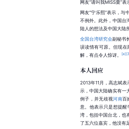
网友“请叫我MISS栗
网友“宁乐熙”表示，与
不例外。此外，中国台
陆人的想法及中国大陆
全国台湾研究会
副秘书
误读情有可原。但现在
[a]
[
解，有点令人惊讶。
本人回应
2013年11月，高志
示，中国大陆确实有一
例子，并无歧视
河南
百
意。他表示只是想提醒
湾，包括中国台北，也
了五六位嘉宾，他没有