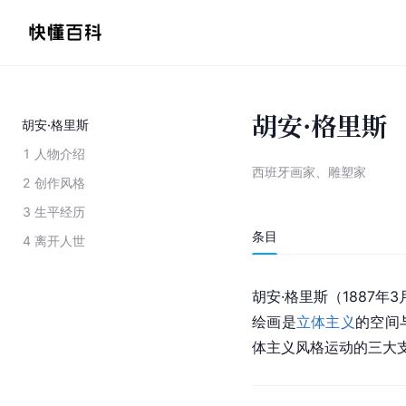
胡安·格里斯
胡安·格里斯
1
人物介绍
西班牙画家、雕塑家
2
创作风格
3
生平经历
条目
4
离开人世
胡安·格里斯（1887年3月
绘画是
立体主义
的空间
体主义风格运动的三大