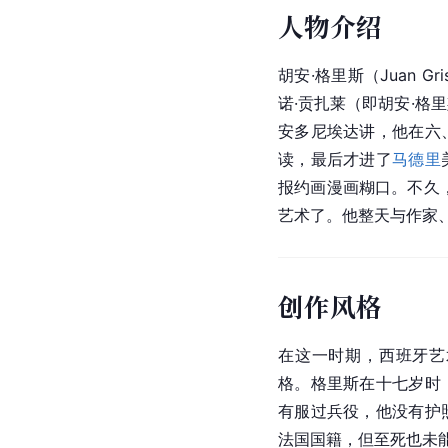
人物介绍
胡安·格里斯（Juan Gr
诺·贡扎莱（即胡安·格
安多尼埃达讲，他在六
读，最后才进了
马德里
报约画漫画糊口。不久
艺术了。他整天与作家
创作风格
在这一时期，西班牙艺
格。格里斯在十七岁时
有服过兵役，他没有护
法国国籍，但至死也未