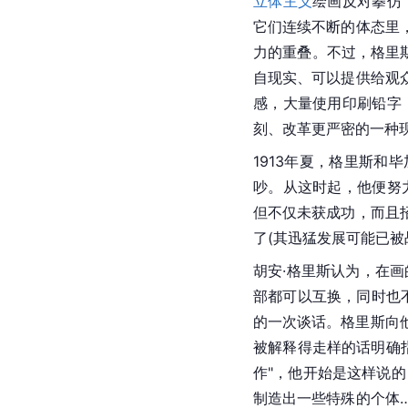
立体主义
绘画反对摹仿
它们连续不断的体态里
力的重叠。不过，格里
自现实、可以提供给观
感，大量使用印刷铅字
刻、改革更严密的一种
1913年夏，格里斯和
毕
吵。从这时起，他便努
但不仅未获成功，而且
了(其迅猛发展可能已被
胡安·格里斯认为，在
部都可以互换，同时也
的一次谈话。格里斯向
被解释得走样的话明确
作"，他开始是这样说的
制造出一些特殊的个体