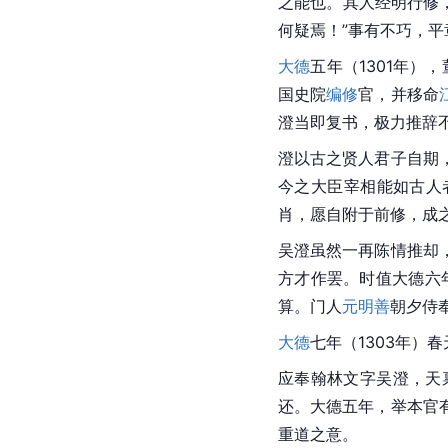
之能也。其人经明行修
何疑焉！”事有不巧，
大德
五年（1301年）
国史院
编修
官，并移命
澄当即复书，极力推辞
澄以古之贤人君子自期
今之大臣宰相能如古人
肖，愿自附于前修，成
吴澄虽然一再陈情推却
方才作罢。时值大德六
算。门人
元明善
朝夕侍
大德
七年（1303年）
应奉翰林文字吴澄，天
还。大德五年，举本官
重道之意。