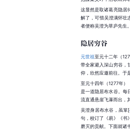
这显然是取
诸葛亮
隐居
解了，可惜吴澄满怀壮
者便称吴澄为草庐先生
隐居穷谷
元世祖
至元十二年（12
带全家避入深山穷谷，
仰，欣然应邀前往。于
至元十四年（1277年
是一道隐居布水谷。每
流直通悬崖飞瀑而出，
吴澄身居布水谷，虽
箪
[
句，校订了《易》《书
磨灭的贡献。下面就诸