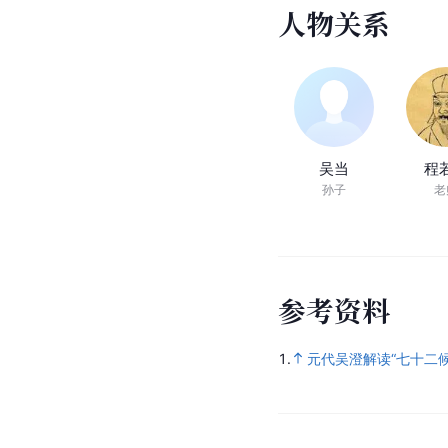
人
物
关
系
吴当
程
孙子
老
参
考
资
料
1.
元代吴澄解读“七十二候