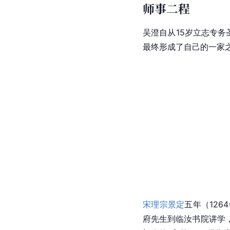
师事二程
吴澄自从15岁立志专务
最终形成了自己的一家
宋理宗
景定
五年（12
府先生到临汝书院讲学