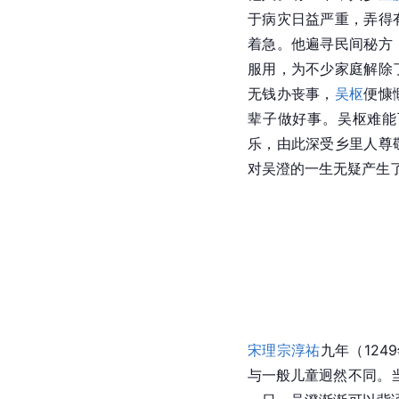
于病灾日益严重，弄得
着急。他遍寻民间秘方
服用，为不少家庭解除
无钱办丧事，
吴枢
便慷
辈子做好事。吴枢难能
乐，由此深受乡里人尊
对吴澄的一生无疑产生
宋理宗
淳祐
九年（12
与一般儿童迥然不同。