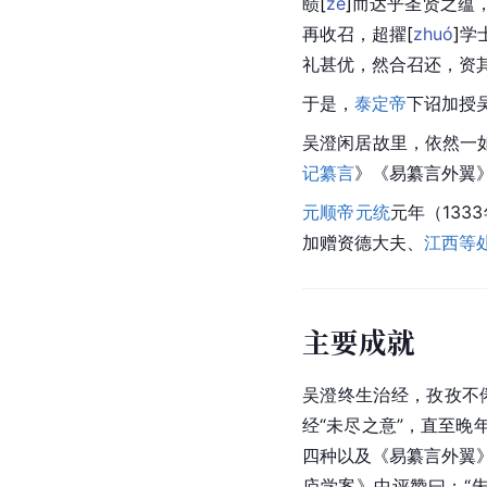
赜
[
zé
]
而达乎圣贤之蕴
再收召，超
擢
[
zhuó
]
学
礼甚优，然合召还，资
于是，
泰定帝
下诏加授
吴澄闲居故里，依然一
记纂言
》《易纂言外翼
元顺帝
元统
元年（13
加赠资德大夫、
江西等
主要成就
吴澄终生治经，孜孜不倦
经“未尽之意”，直至
四种以及《易纂言外翼
庐学案》中评赞曰：“