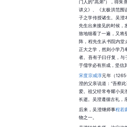
门人的“高弟”），得朱
讲义》、《
太极
洪范围
子
之学传授诸生。吴澄
先生出来接见的时候，
致地细看了一遍，又将
阵，程先生从书院内堂
正大之学，然则小学乃
者。吾有子曰仔复，与
于儒学必有所成，坚信
宋度宗
咸淳
元年（12
澄的父亲说道：“吾察
爱。祖父经常夸耀小吴
长逝。吴澄遵循古礼，
后来，吴澄继师事
程若
物之一。