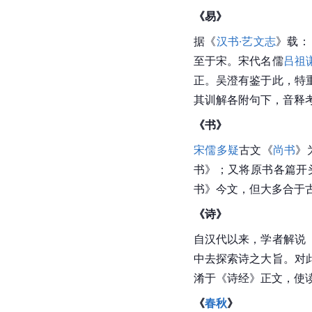
《易》
据《
汉书·艺文志
》载：
至于宋。宋代名儒
吕祖
正。吴澄有鉴于此，特
其训解各附句下，音释
《书》
宋儒
多疑
古文《
尚书
》
书》；又将原书各篇开
书》今文，但大多合于
《诗》
自
汉代
以来，学者解说
中去探索诗之大旨。对
淆于《诗经》正文，使
《
春秋
》