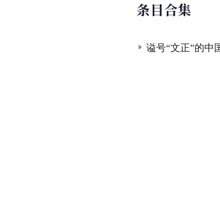
条
目
合
集
谥号“文正”的中