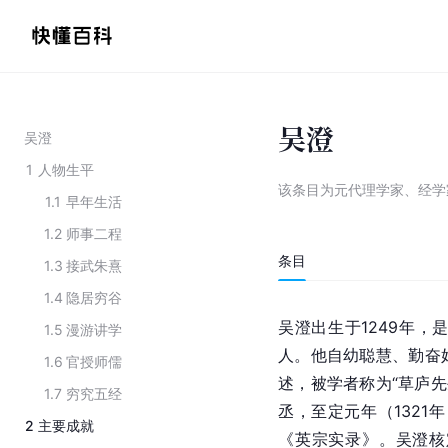
吴澄
吴澄
1
人物生平
该条目为
元代理学家、经学
1.1
早年生活
1.2
师事二程
条目
1.3
接武朱熹
1.4
隐居穷谷
吴澄出生于1249年，
1.5
漫游讲学
人。他自幼聪慧、勤奋
1.6
官授师儒
述，被学者称为“草庐先
1.7
穷究五经
丞，至定元年（1321
2
主要成就
《英宗实录》。吴澄核