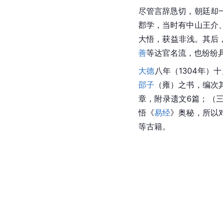
尽管言辞恳切，朝廷却
郡学，当时有中山王介
大悟，获益非浅。其后
善
等达官名流，也纷纷
大德
八年（1304年）
邵子
（雍）之书，编次
章，附录遗文6篇；（三
悟《
易经
》奥秘，所以
等古籍。