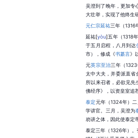
吴澄到了晚年，更加专
大壮举，实现了他终生
元仁宗
延祐
三年（131
延
祐
[
yòu
]
五年（131
于五月启程，八月到达
市
），修成《
书纂言
》
元
英宗
至治
三年（13
太中大夫，并委派直省
所以来召者，必欲见先
佛经序》，以资皇室追
泰定
元年（1324年
学
讲官。三月，吴澄为
劝讲之体，因此使泰定
泰定三年（1326年）。