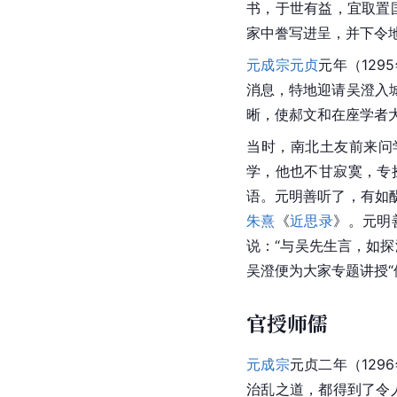
书，于世有益，宜取置
家中誊写进呈，并下令
元成宗
元贞
元年（12
消息，特地迎请吴澄入
晰，使郝文和在座学者
当时，南北土友前来问
学，他也不甘寂寞，专
语。元明善听了，有如
朱熹
《
近思录
》。元明
说：“与吴先生言，如
吴澄便为大家专题讲授“
官授师儒
元成宗
元贞二年（129
治乱之道，都得到了令