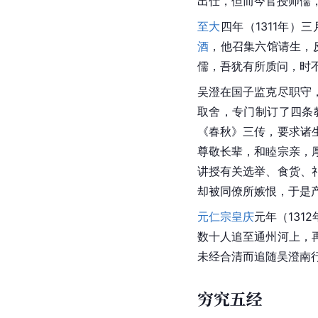
出仕，但而今官授师儒
至大
四年（1311年）三
酒
，他召集六馆请生，
儒，吾犹有所质问，时
吴澄在国子监克尽职守
取舍，专门制订了四条
《春秋》三传，要求诸
尊敬长辈，和睦宗亲，
讲授有关选举、食货、
却被同僚所嫉恨，于是
元仁宗
皇庆
元年（13
数十人追至通州河上，
未经合清而追随吴澄南
穷究五经