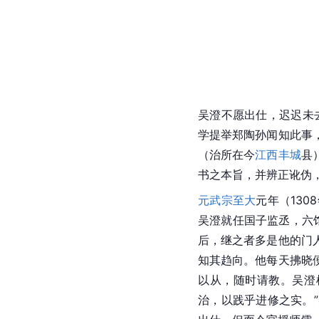
吴澄不愿出仕，迟迟未
学提举郑陶孙闻知此事
（治所在今
江西丰城
县
书之本旨，并辨正讹伪
元武宗
至大
元年（13
吴澄就任国子监丞，六
后，继之者多是他的门
知其趋向。他每天拂晓
以从，随时请教。吴澄
治，以践乎进修之实。