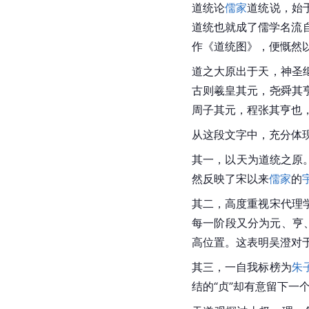
道统论
儒家
道统说，始
道统也就成了儒学名流
作《道统图》，便慨然
道之大原出于天，神圣
古则羲皇其元，尧舜其
周子其元，程张其亨也
从这段文字中，充分体
其一，以天为
道统
之原
然反映了宋以来
儒家
的
其二，高度重视宋代理
每一阶段又分为元、亨
高位置。这表明吴澄对
其三，一自我标榜为
朱
结的“贞”却有意留下一