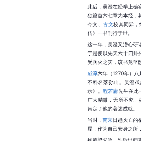
此后，吴澄在
经学
上确
独篇首六七章为本经，
今文、
古文
校其同异，
传》一书刊行于世。
这一年，吴澄又潜心研
于是便以先天六十四卦
受兵火之灾，该书竟至
咸淳
六年（1270年）
不料名落孙山。吴澄虽
录》。
程若庸
先生在此
广大精微，无所不究，
肯定了他的著述成就。
当时，
南宋
日趋灭亡的
屋，作为自己安身之所
抱膝梁父吟，浩歌出师