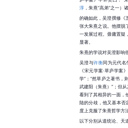
淳
，朱熹“高弟”之一）
的确如此，吴澄撰修《
张大
朱熹
之说。他摆脱
一发展过程。毋庸置疑，
显著。
朱熹的学说对吴澄影响
吴澄与
许衡
同为元代名
《宋元学案·草庐学案》
学”；“然草庐之著书，
武建阳（
朱熹
）”；但
看到了其相异的一面，
陆的分歧，他又基本否
度上克服了朱熹哲学方
以下分别从
道统论
、天