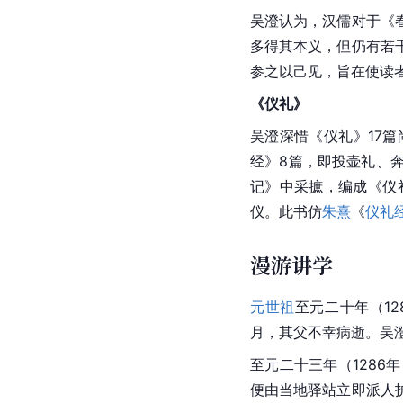
吴澄认为，汉儒对于《
多得其本义，但仍有若
参之以己见，旨在使读
《
仪礼
》
吴澄深惜《仪礼》17
经》8篇，即投壶礼、
记》中采摭，编成《仪
仪。此书仿
朱熹
《
仪礼
漫游讲学
元世祖
至元二十年（1
月，其父不幸病逝。吴
至元二十三年（1286
便由当地驿站立即派人