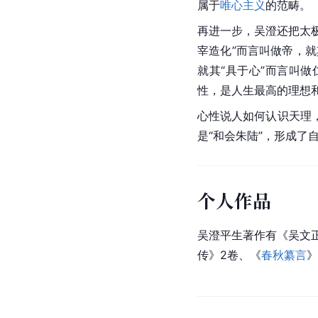
属于
唯心主义
的范畴。
再进一步，吴澄还把太
宰造化”而言叫做帝，就
就其“具于心”而言叫做
性，是人生最高的理想
心性说人如何认识天理
是“和会朱陆”，形成了
个人作品
吴澄平生著作有《吴文正
传》2卷、《
春秋纂言
》