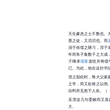
天生豪杰之士不数也。
墨之徒，又滔滔也。而
溺于俗儒之陋习，淫于
年而朱子集数子之大成
子继承
儒家
道统
并将儒
已。为此，他在这封书
澄之韶此时，惟大父家
之学，而又欲推之以尧
自料所见愈于人矣。（
吴澄这几句委婉而又直
大。