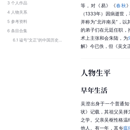
3
个人作品
等，对《易》《
春秋
4
人物关系
（1333年）因病逝世
5
参考资料
并称为“北许南吴”，以
的弟子们在元廷任职，
6
条目合集
术上主张和会朱陆，为
6.1
谥号“文正”的中国历史人物
解》今已佚，但《吴文
人物生平
早年生活
吴澄出身于一个普通知
状》记载，其祖父吴择
之学。父亲吴枢性格温
他人。有一年，其乡
瘟