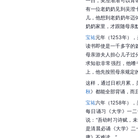
一日，吴澄渐渐可以背
有一位老奶奶见到吴澄
儿，他想到老奶奶年迈
奶奶家里，才跟随母亲
宝祐
元年（1253年
读书即使是一千多字的
母亲游夫人担心儿子过
求知欲非常强烈，他嗜
上，他先按照母亲规定
这样，通过日积月累，
秋
》都能全部背诵，而
宝祐
六年（1258年）
每日诵习《大学》一二
说：“吾幼时习诗赋，
是清晨必诵《大学》二
庸
》不难读。”