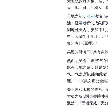
天道观探讨
太极
、理、
天、地、日、月和人、物
天地之初，
混沌
洪
濛
[
m
浊；轻清者积气成象而
则地处天内，安静不动
中，人物生于地上。地
集》卷1《原理》）
吴澄的所谓“气”具有
然而，吴澄并未把“气”
既有天地之后，只是阴
气。气之所以能如此者
理。”（《吴文正公全
关于理和太极的关系，
太极之所以能起到主宰
泯然”，“无增无减，