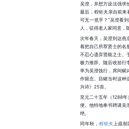
吴澄，并想方设法强求
最后，程钜夫亲自前来
可无一览乎？”吴澄看
人，征得老人家同意，
次年春天，吴澄到达
燕
着把自己所荐贤士的名
不忍心遗弃贤能之士。
极力推辞。随后收拾行
率为吴澄饯行，席间赋
作留念。目睹当时这种
兴诗》25首。
至元二十五年（1288
便。他特地奉书聘请吴
绝。
同年秋，
程钜夫
上疏朝