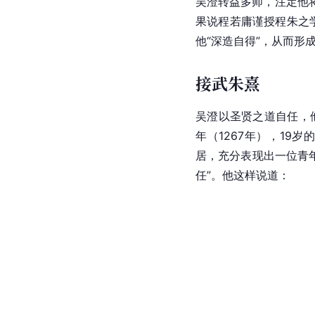
吴澄转益多师，注定他
果说程若庸谨授程朱之
他“深造自得”，从而形
接武朱熹
吴澄以圣贤之道自任，
年（1267年），19
居，充分表现出一位青年
任”。他这样说道：