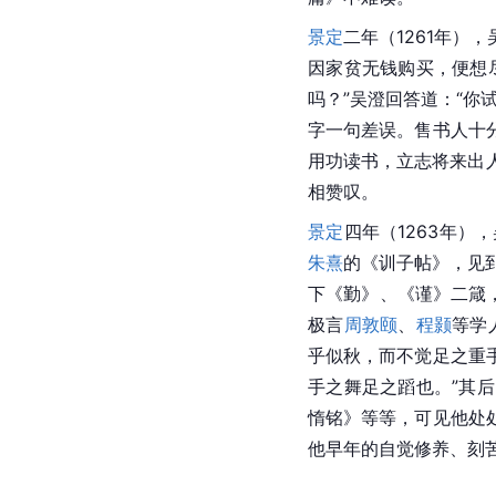
景定
二年（1261年）
因家贫无钱购买，便想
吗？”吴澄回答道：“
字一句差误。售书人十
用功读书，立志将来出
相赞叹。
景定
四年（1263年
朱熹
的《训子帖》，见到
下《勤》、《谨》二箴
极言
周敦颐
、
程颢
等学
乎似秋，而不觉足之重
手之舞足之蹈也。”其
惰铭》等等，可见他处
他早年的自觉修养、刻