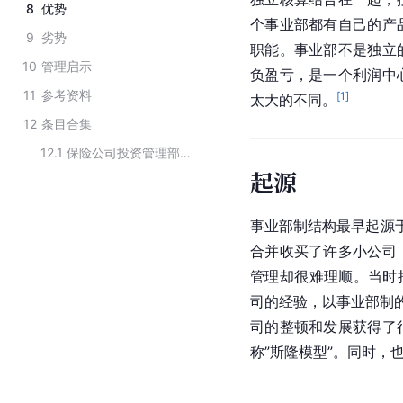
8
优势
个事业部都有自己的产
9
劣势
职能。事业部不是独立
10
管理启示
负盈亏，是一个利润中
11
参考资料
[
1
]
太大的不同。
12
条目合集
12.1
保险公司投资管理部门的组织结构形式
起源
事业部制结构最早起源
合并收买了许多小公司
管理却很难理顺。当时
司的经验，以事业部制的
司的整顿和发展获得了
称”斯隆模型”。同时，