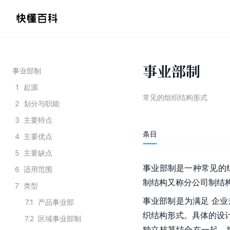
事业部制
事业部制
1
起源
常见的组织结构形式
2
划分与职能
3
主要特点
条目
4
主要优点
5
主要缺点
事业部制是一种常见的
6
适用范围
制结构又称分公司制结
7
类型
事业部制是为满足 企
7.1
产品事业部
织结构形式。具体的设计
7.2
区域事业部制
独立核算结合在一起，按