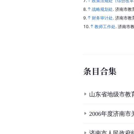
7.
政策法规处（综合改革
8.
战略规划处
.
济南市教
9.
财务审计处
.
济南市教
10.
教师工作处
.
济南市教
条
目
合
集
山东省地级市教
2006年度济南
济南市人民政府