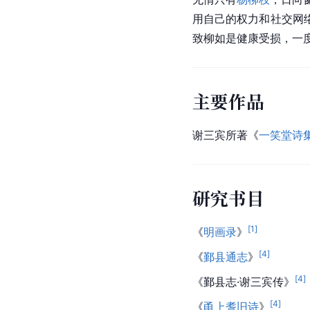
用自己的权力和社交网
致柳如是健康受损，一
主要作品
谢三宾所著《
一笑堂诗
研究书目
[
1
]
《
明画录
》
[
4
]
《
鄞县通志
》
[
4
]
《鄞县志·谢三宾传》
[
4
]
《
甬上耆旧诗
》