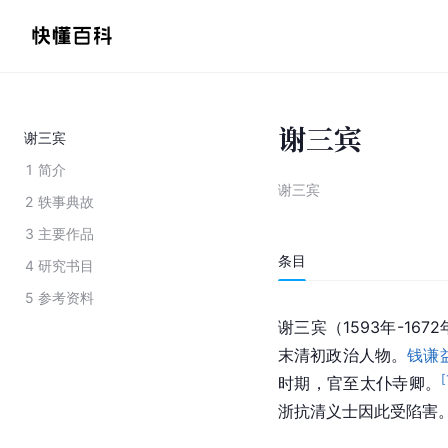
谢三宾
谢三宾
1
简介
谢三宾
2
轶事典故
3
主要作品
条目
4
研究书目
5
参考资料
谢三宾（1593年-16
末清初政治人物。
钱谦
[
时期，官至太仆寺卿。
浙抗清义士因此受陷害