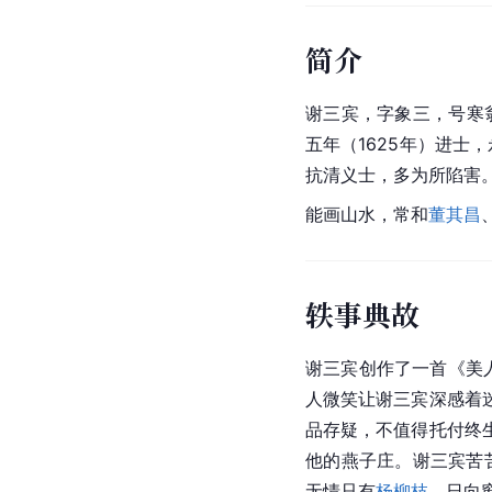
简介
谢三宾，字象三，号寒
五年（1625年）进士
抗清义士，多为所陷害
能画山水，常和
董其昌
轶事典故
谢三宾创作了一首《美人
人微笑让谢三宾深感着
品存疑，不值得托付终
他的燕子庄。谢三宾苦
无情只有
杨柳枝
，日向