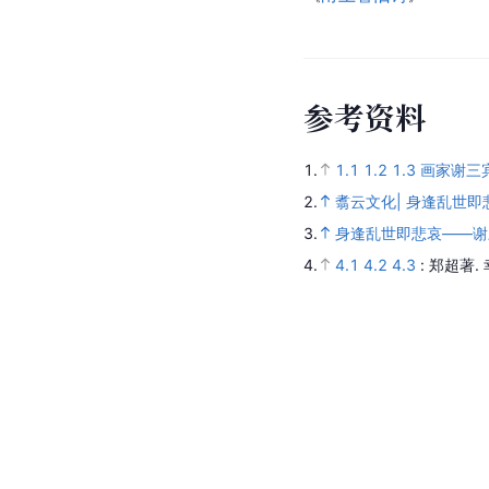
参
考
资
料
1.
1.1
1.2
1.3
画家谢三
2.
翥云文化| 身逢乱世
3.
身逢乱世即悲哀——谢
4.
4.1
4.2
4.3
: 郑超著.