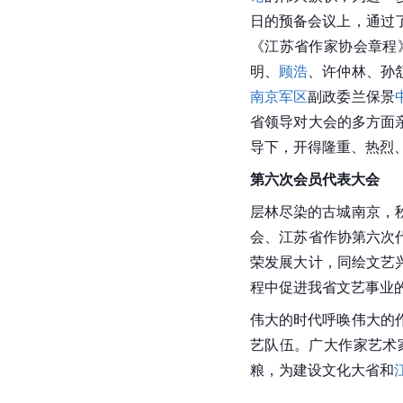
日的预备会议上，通过
《江苏省作家协会章程
明、
顾浩
、许仲林、孙
南京军区
副政委兰保景
省领导对大会的多方面
导下，开得隆重、热烈
第六次会员代表大会
层林尽染的古城
南京
，
会、江苏省作协第六次代
荣发展大计，同绘文艺
程中促进我省文艺事业
伟大的时代呼唤伟大的
艺队伍。广大作家艺术
粮，为建设文化大省和