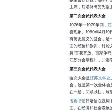
主席，后增补田芜为副
第二次会员代表大会
1976年—1979年间，
江
喜现象。1980年4月1
有历史意义的盛会，是
面的经验和教训，讨论
持“百花齐放、百家争鸣
江苏分会章程》，并选举
第三次会员代表大会
这次大会是
江苏
文学史
会，这是第一次全体会员大
在一起，回顾以往，展
省委书记
韩培信在祝词
面。在经济和社会发展