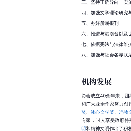
三、坚持正确导向，实
四、加强文学理论研究
五、办好所属报刊；
六、推进与港澳台以及
七、依据宪法与法律维
八、加强与社会各界联
机构发展
协会成立40余年来，
和广大业余作家努力创
奖
、
冰心文学奖
、
冯牧
专家，14人享受政府特
明
和精神文明作出了积