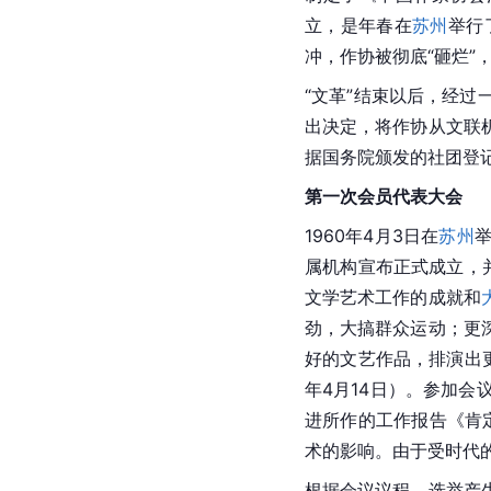
立，是年春在
苏州
举行
冲，作协被彻底“砸烂
“文革”结束以后，经过
出决定，将作协从文联
据国务院颁发的社团登记
第一次会员代表大会
1960年4月3日在
苏州
属机构宣布正式成立，
文学艺术工作的成就和
劲，大搞群众运动；更
好的文艺作品，排演出
年4月14日）。参加
进所作的工作报告《肯
术的影响。由于受时代的
根据会议议程，选举产