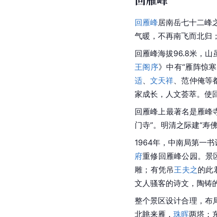
回雁峰
居南岳七十二峰之
气暖，不再南飞而北归
回雁峰海拔96.8米
王阁序
》中有“雁阵惊
适
、
文天祥
、范仲俺等
家成长，人文荟萃。使
回雁峰上最著名是
雁峰
门寺”。明清之际建“寿佛
1964年，中南局第一书
府
重修回雁峰公园。景
雕；有凭吊
王夫之
的此
文人骚客的诗文，陶铸
整个景区设计合理，布
北眺来雁，
珠晖
两塔；