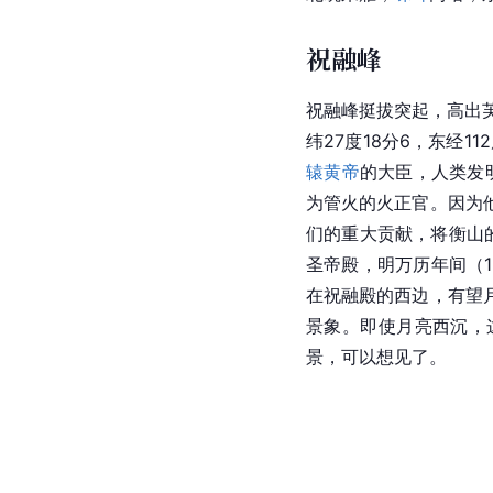
祝融峰
祝融峰
挺拔突起，高出
纬27度18分6，东经1
辕黄帝
的大臣，人类发
为管火的火正官。因为
们的重大贡献，将衡山
圣帝殿，明
万历
年间（
在祝融殿的西边，有望
景象。即使月亮西沉，
景，可以想见了。