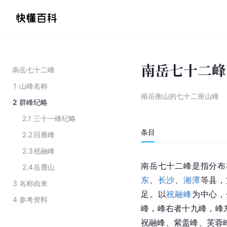
南岳七十二峰
南岳七十二峰
1
山峰名称
南岳衡山的七十二座山峰
2
群峰纪略
2.1
三十一峰纪略
条目
2.2
回雁峰
2.3
祝融峰
南岳七十二峰是指分布
2.4
岳麓山
东
、
长沙
、
湘潭
等县，
3
名称由来
足。以
祝融峰
为中心，
4
参考资料
峰，峰右者十九峰，峰
祝融峰、紫盖峰、芙蓉