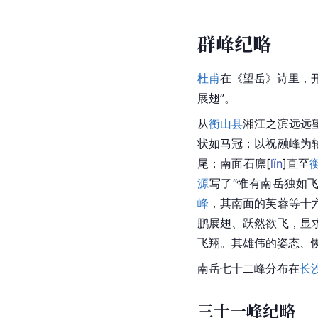
群峰纪略
杜甫
在《
望岳
》诗里，
展翅”。
从
衡山县
湘江之滨远远
状如马冠；以祝融峰为
尾；南面
石
廪
[
lǐn
]
直至
源
写了“惟有
南岳
独如飞
峰
，其南面的芙蓉等十
鹏展翅、跃然欲飞，显
飞翔。其雄伟的姿态、
南岳七十二峰分布在
长
三十一峰纪略