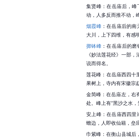
集贤峰：在岳庙后，峰
动，人多反而推不动，
烟霞峰
：在岳庙后的南
大川，上下四维，有感明
掷钵峰
：在岳庙后的磨
《妙法莲花经》一部，
说而得名。
莲花峰：在岳庙西四十
果树上，寺内有宋徽宗赵
金简峰：在岳庙左，右
处。峰上有“黑沙之水，
安上峰：在岳庙西四里
蟾边，人即收仙籍，垒
巾紫峰：在衡山县城后