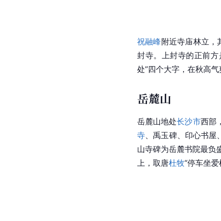
祝融峰
附近寺庙林立，
封寺。
上封寺
的正前方
处”四个大字，在秋高气
岳麓山
岳麓山地处
长沙市
西部
寺
、禹玉碑、印心书屋
山寺碑为岳麓书院最负盛
上，取唐
杜牧
“停车坐