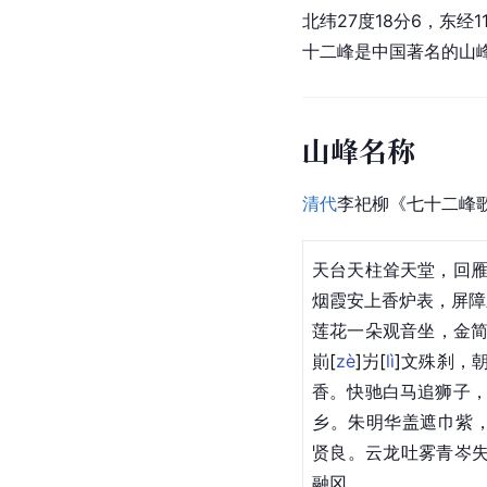
北纬27度18分6，东经
十二峰是中国著名的山
山峰名称
清代
李祀柳《七十二峰
天台天柱耸天堂，回
烟霞安上香炉表，屏障
莲花一朵观音坐，金
崱
[
zè
]
屴
[
lì
]
文殊
刹，
香。快驰白马追狮子
乡。朱明华盖遮巾紫
贤良。云龙吐雾青岑
融冈。