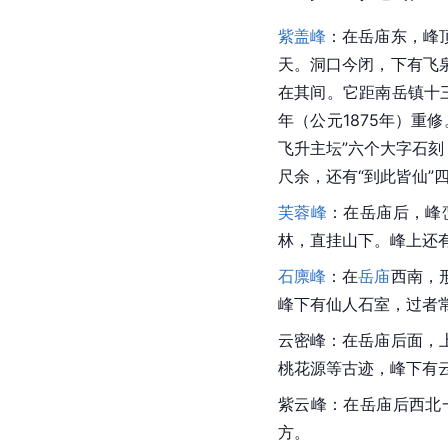
紫盖峰
：在岳庙东，峰
天。洞口今闭，下有飞
在其间。它距南岳镇十
年（公元1875年）重修
飞升主坛”六个大字石
尺余，还有“到此皆仙”
芙蓉峰
：在岳庙后，峰
林，直挂山下。峰上还有
石廪峰
：在
岳庙
西南，
峰下有仙人石室，过者
云密峰：在岳庙后面，
桃花源等古迹，峰下有
紫云峰：在岳庙后西北
方。