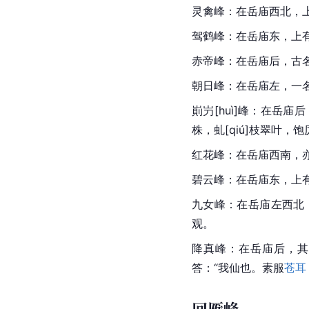
灵禽峰：在岳庙西北，
驾鹤峰：在岳庙东，上
赤帝峰：在岳庙后，古
朝日峰：在岳庙左，一
崱屶[huì]峰：在岳
株，虬[qiú]枝翠叶，
红花峰：在岳庙西南，
碧云峰：在岳庙东，上
九女峰：在岳庙左西北
观。
降真峰：在岳庙后，其
答：“我仙也。素服
苍耳
回雁峰