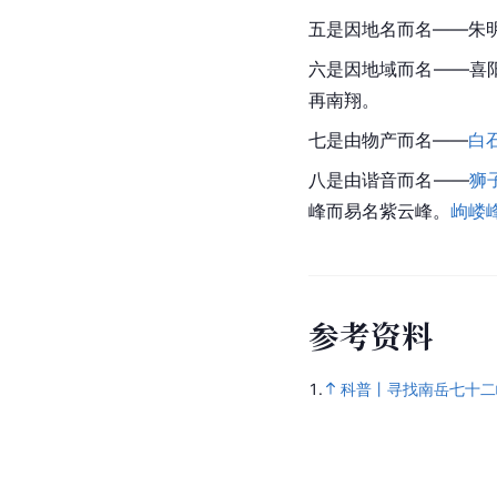
五是因地名而名——朱
六是因地域而名——喜
再南翔。
七是由物产而名——
白
八是由谐音而名——
狮
峰而易名紫云峰。
岣嵝
参
考
资
料
1.
科普丨寻找南岳七十二