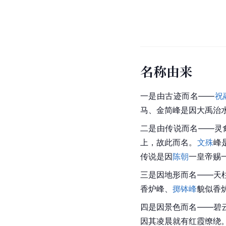
名称由来
一是由古迹而名——
祝
马、金简峰是因大禹治
二是由传说而名——灵
上，故此而名。
文殊
峰
传说是因
陈朝
一皇帝赐
三是因地形而名——
天
香炉峰
、
掷钵峰
貌似香
四是因景色而名——碧
因其凌晨就有红霞缭绕