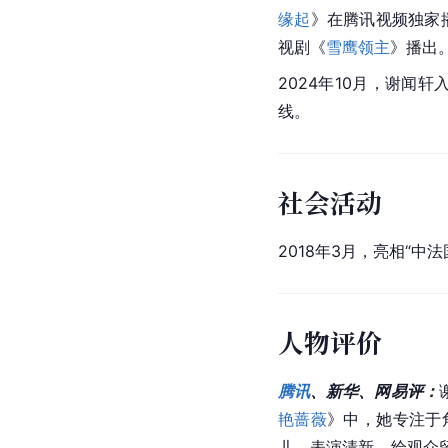
缘起
》在腾讯视频独家
视剧《
雪鹰领主
》播出
2024年10月，谢闻轩
线。
社会活动
2018年3月，亮相“中
人物评价
腾讯
、新华、网易评：
艳蔷薇
》中，她专注于
儿
，表演清新，给观众