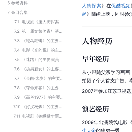
6
参考资料
人街探案
》在
优酷视频
7
条目合集
起
》陆续上映，同时参
7.1
电视剧《唐人街探案》的主要演职人员
7.2
第十届文荣奖青年演员扶持计划
人物经历
7.3
《蛇岛狂蟒》的主要演员
7.4
电影《光的棍》的主要演员
早年经历
7.5
《迷路》的主要演员
7.6
《扬男翘女》的主要演员
从小跟随父亲学习画画
7.7
《长白·太岁》的主要演员
拍摄了个人首支广告。
7.8
《夺命来客》的主要演员
2007年参加
江苏卫视
选
7.9
《高考1977》的主要演员
演艺经历
7.10
《好汉杨炽》的主要演员
7.11
电视剧《锦绣缘华丽冒险》的演员
2009年出演院线电影
生大帝
的徒弟一秀。