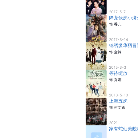
2017-5-7
降龙伏虎小济
饰
香儿
2017-3-14
锦绣缘华丽冒
饰
金铃
2015-3-3
等待绽放
饰
乔娜
2013-5-10
上海五虎
饰
何文姝
2021
家有蛇仙美貌