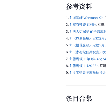
参
考
资
料
1.
谢闻轩 Wenxuan Xie
.
2.
家有辣嫂 (豆瓣)
.
豆瓣
3.
唐人街探案 的全部演
4.
《蛇岛狂蟒》定档2月2
5.
《桃花缘起》定档5月
6.
《家有蛇仙美貌妻》横
7.
雪鹰领主 第1集 46分
8.
雪鹰领主 (2023)
.
豆瓣
9.
文荣奖青年演员扶持计
条
目
合
集