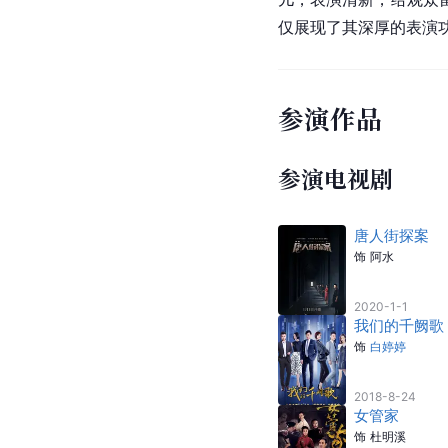
仅展现了其深厚的表演
参演作品
参演电视剧
唐人街探案
饰
阿水
2020-1-1
我们的千阙歌
饰
白婷婷
2018-8-24
女管家
饰
杜明溪