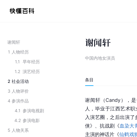
谢闻轩
谢闻轩
1
人物经历
中国内地女演员
1.1
早年经历
1.2
演艺经历
条目
2
社会活动
3
人物评价
谢闻轩（
Candy
），是
4
参演作品
人，毕业于
江西艺术职
4.1
参演电视剧
入演艺圈，之后出演了
4.2
参演电影
侠
》、抗战剧《
血染大
5
人物关系
主演的神话片《
仙鹤戏