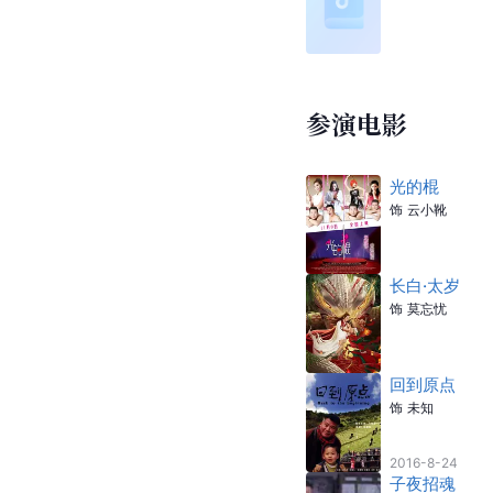
参演电影
光的棍
饰
云小靴
长白·太岁
饰
莫忘忧
回到原点
饰
未知
2016-8-24
子夜招魂