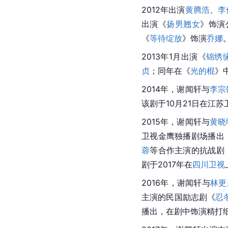
2012年出演
黄腾浩
、
李
出演《
扬男翘女
》饰演
《
等待绽放
》饰演
乔娜
2013年1月出演《
锦绣
贞
；同年在《
光的棍
》
2014年，谢闻轩与
李宗
该剧于10月21日在江苏
2015年，谢闻轩与
黄晓
卫视金鹰独播剧场播出
蓉
等合作主演的抗战剧
剧于2017年在
四川卫视
2016年，谢闻轩与
林更
主演的民国励志剧《
忍
播出，在剧中饰演精打