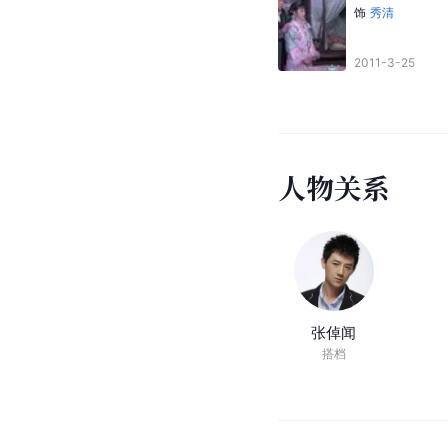
饰
秀清
2011-3-25
人
物
关
系
张倬闻
搭档