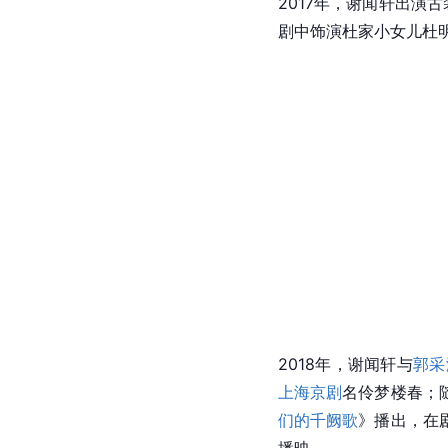
2017年，谢闻轩出演
剧中饰演杜家小女儿杜
2018年，谢闻轩与
郭采
上海
京剧
名伶梦楼春；
们的千阙歌
》播出，在