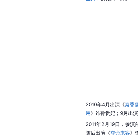
2010年4月出演《
秦香
用
》饰孙贵妃；9月出
2011年2月19日，参
随后出演《
夺命来客
》