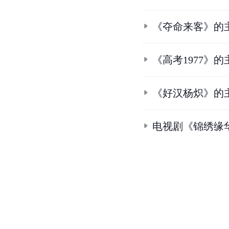
《夺命来客》的
《高考1977》
《好汉杨炽》的
电视剧《锦绣缘