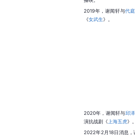
播映。
2019年，谢闻轩与
代
《
女武生
》。
2020年，谢闻轩与
邱泽
演抗战剧《
上海五虎
》
2022年2月18日消