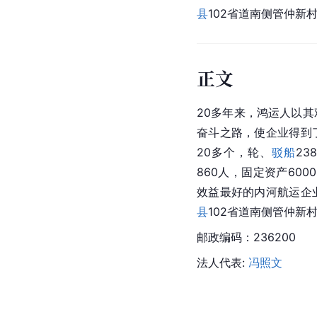
县
102省道南侧管仲新村
正文
20多年来，鸿运人以
奋斗之路，使企业得到
20多个，轮、
驳船
23
860人，固定资产60
效益最好的内河航运企
县
102省道南侧管仲新
邮政编码：236200
法人代表: 
冯照文