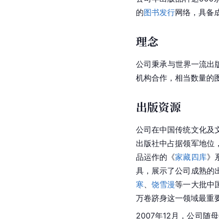
的
图书发行
网络，具备
理念
公司秉承与世界一流出
机构合作，相当数量的
出版资源
公司在中国传统文化及
出版社中占据领军地位
品运作的《
家藏四库
》
具，展示了公司成熟的
寒
、
饶雪漫
等一大批中
万卷跻身这一领域最重
2007年12月，公司随