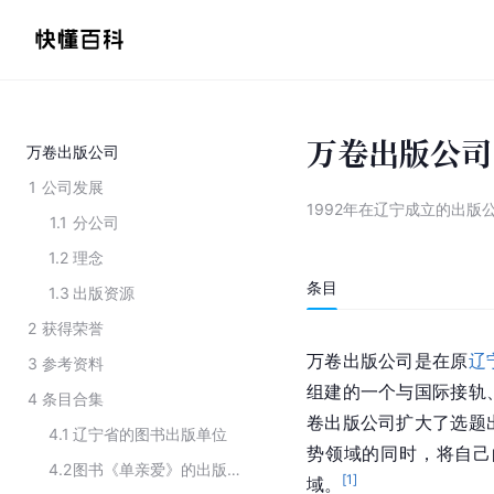
万卷出版公司
万卷出版公司
1
公司发展
1992年在辽宁成立的出版
1.1
分公司
1.2
理念
条目
1.3
出版资源
2
获得荣誉
万卷出版公司是在原
辽
3
参考资料
组建的一个与国际接轨
4
条目合集
卷出版公司扩大了选题
4.1
辽宁省的图书出版单位
势领域的同时，将自己
4.2
图书《单亲爱》的出版信息
[
1
]
域。