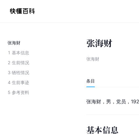
张海财
张海财
1
基本信息
张海财
2
生前情况
3
牺牲情况
条目
4
生前事迹
5
参考资料
张海财，男，党员，192
基本信息