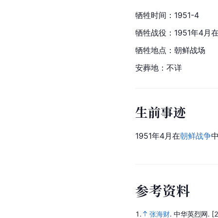
牺牲时间：1951-4
牺牲战役：1951年4
牺牲地点：朝鲜战场
安葬地：不详
生前事迹
1951年4月在
朝鲜战争
参
考
资
料
1.
张海财
.
中华英烈网.
[