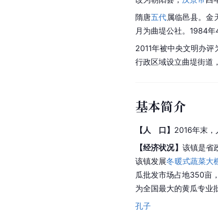
隋唐
五代
属临邑县。金天
月为曲堤公社。1984年
2011年被中央文明办评
行政区域设立曲堤街道
基本简介
【人　口】
2016年末
【经济状况】
该镇是省
该镇发展
冬暖式蔬菜大
瓜批发市场占地350亩
为全国最大的黄瓜专业
孔子