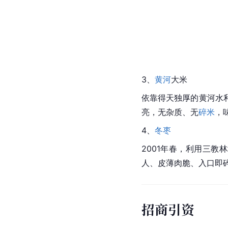
3、
黄河
大米
依靠得天独厚的
黄河
水
亮，无杂质、无
碎米
，
4、
冬枣
2001年春，利用三教
人、皮薄肉脆、入口即
招商引资