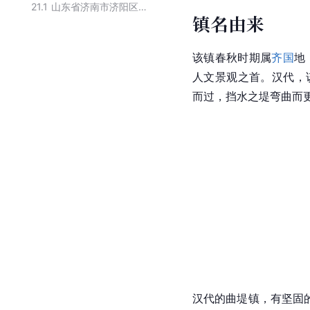
21.1
山东省济南市济阳区下辖行政区划
镇名由来
该镇春秋时期属
齐国
地
人文景观之首。
汉代
，
而过，挡水之堤弯曲而更
汉代的曲堤镇，有坚固