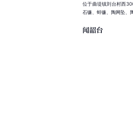
位于曲堤镇刘台村西30
石镰、蚌镰、陶网坠、
闻韶台