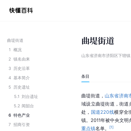
曲堤街道
曲堤街道
1
概况
山东省济南市济阳区下辖镇
2
镇名由来
3
历史沿革
条目
4
基本简介
5
历史遗址
曲堤街道，
山东省
济南
5.1
刘台遗址
域设立曲堤街道，街道
5.2
闻韶台
处，
国道220线
横穿全
6
特色产业
镇。2011年被中央文明
7
招商引资
[
1
]
重点镇
名单。