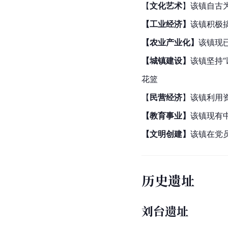
【
文化艺术
】该镇自古
【工业经济】
该镇积极
【农业产业化】
该镇现
【城镇建设】
该镇坚持“
花篮
【
民营经济
】该镇利用
【教育事业】
该镇现有
【文明创建】
该镇在党
历史遗址
刘台遗址