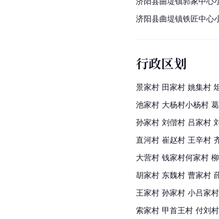
济阳县曲堤镇郭家中心
济阳县曲堤镇铁匠中心
行政区划
景家村 田家村 姚集村 
池家村 大杨村小杨村 葛
孙家村 刘偕村 吕家村 
直河村 崔赵村 王辛村 
大营村 钱家村
何家村
 
胡家村 东魏村 曹家村 
王家村 孙家村 小吕家村
索家村 甲首王村 付刘村