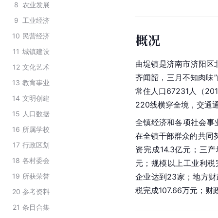
8
农业发展
9
工业经济
概况
10
民营经济
11
城镇建设
曲堤镇是济南市济阳区北
12
文化艺术
齐闻韶，三月不知肉味”
13
教育事业
常住人口67231人（2
14
文明创建
220线横穿全境，交通
15
人口数据
全镇经济和各项社会事
16
所属学校
在全镇干部群众的共同努
17
行政区划
资完成14.3亿元；三
18
各村委会
元；规模以上工业利税完
19
所获荣誉
企业达到23家；地方财政
税完成107.66万元；
20
参考资料
21
条目合集