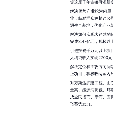
堤这座千年古镇再添新
解决优势产业挖潜问题
业，鼓励群众种植该公
源生产基地，优化产业
解决如何实现大跨越的问
完成3.47亿元，
规模以
引进投资千万元以上项目1
人均纯收入实现2700
解决定位和主攻方向问
上项目，积极吸纳国内
对万斯达扩建工程、山
量高、能源消耗低、环
成全民招商、亲商、安商
飞蓄势发力。