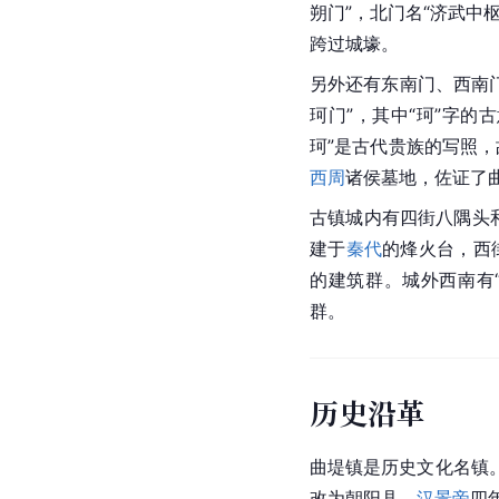
朔门”，北门名“济武中
跨过城壕。
另外还有东南门、西南
珂门”，其中“珂”字的
珂”是古代贵族的写照
西周
诸侯墓地，佐证了
古镇城内有四街八隅头
建于
秦代
的
烽
火台，西
的建筑群。城外西南有“
群。
历史沿革
曲堤镇是历史文化名镇
改为朝阳县，
汉景帝
四