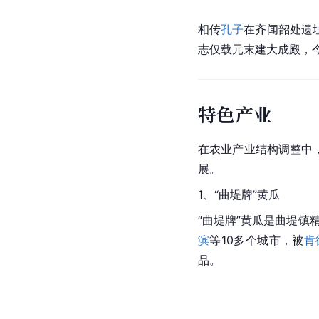
相传
孔子
在齐闻韶处遗
志仅载元末建
大成殿
，
特色产业
在农业产业结构调整中
展。
1、“曲堤牌”黄瓜
“曲堤牌”黄瓜是曲堤镇
滨
等10多个城市，被
肯
品。