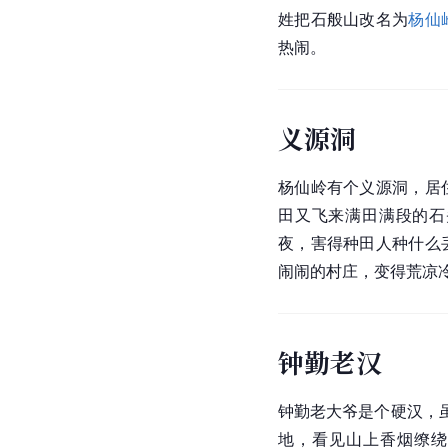
姓把石般山改名为
杨仙
热闹。
义源洞
杨仙岭有个义源洞，居
田又飞来满田满段的石
夜，害得种田人种什么
闹闹的村庄，变得荒凉
钟勤老汉
钟勤老大爷是个硬汉，
地，看见山上香烟缭绕