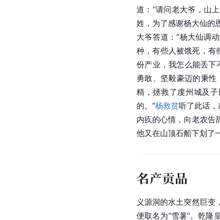
道：“请问老大爷，山
姓，为了感谢杨大仙的
大爷答道：“杨大仙调
种，有些人被饿死，有
份产业，我怎么能丢下
勇敢、坚毅豪迈的秉性
精，拯救了虔州城及子
的。”
杨救贫
听了此话，
内疚的心情，向老农告
他又在山顶石船下划了
名产贡品
义源洞的水土突然巨变
便取名为“雪薯”。乾