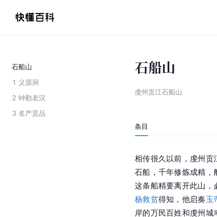
石船山
石船山
1
义源洞
虔州贡江石船山
2
钟勤老汉
3
名产贡品
条目
相传很久以前，虔州贡
石船，千年修炼成精，
这条船精要离开此山，
杨救贫
得知，他启奏
玉
岸的万民百姓和虔州城