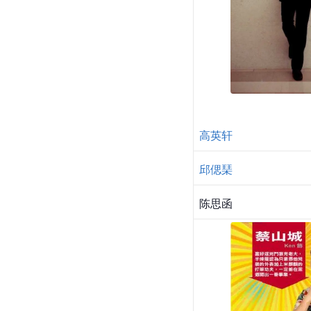
高英轩
邱偲琹
陈思函