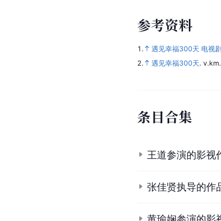
参
考
资
料
1.
遇见幸福300天 电视
2.
遇见幸福300天
.
v.km
条
目
合
集
王道参演的影视
张佳贤执导的作
黄瑜娴参演的影