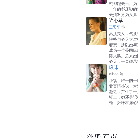
棍都跑去当。为
十年的邻居吵的
去找对方为女儿
许心苹
王思平
饰
高挑美女，气质
性格与齐天太过
着想，所以她与
成为一位受国际
际大奖。后来她
齐天，一直想尽
啾咪
albee
饰
小镇上唯一的一
看言情小说，对
灏铨，产生了一
镇上，她还是记
铨，揪咪在痛心
音乐原声