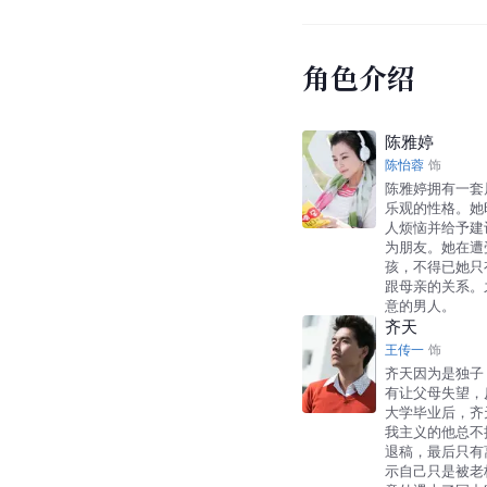
角色介绍
陈雅婷
陈怡蓉
饰
陈雅婷拥有一套
乐观的性格。她
人烦恼并给予建
为朋友。她在遭
孩，不得已她只
跟母亲的关系。
意的男人。
齐天
王传一
饰
齐天因为是独子
有让父母失望，
大学毕业后，齐
我主义的他总不
退稿，最后只有
示自己只是被老