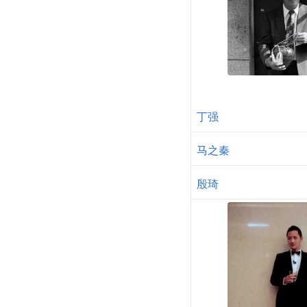
丁强
马之秦
殷琦