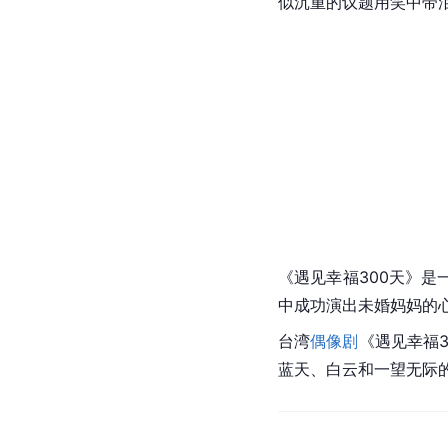
似沉重的议题用笑中带
《遇见幸福300天》
中成功演出未婚妈妈的
台湾
偶像剧
《遇见幸福
蓝天、白云和一望无际