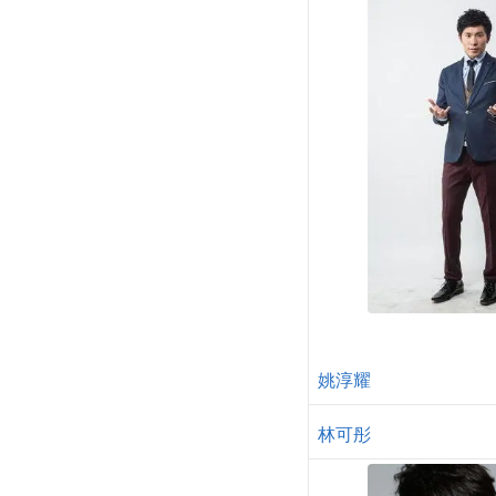
姚淳耀
林可彤