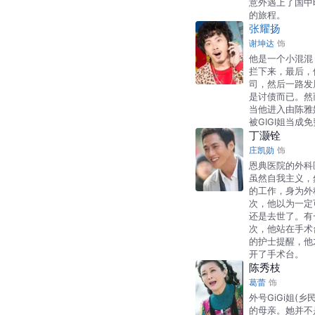
意外遇上了国中
的旅程。
张耀扬
谢坤达
饰
他是一个小混混
拦下来，最后，
司，然后一路发
是讨债而已。然
当他进入由陈雅
被GIGI姐当成
丁灏铨
庄凯勋
饰
恩典医院的外科
虽然自我主义，
的工作，身为外
次，他以为一定
还是去世了。有
次，他站在手术
的护士提醒，他
开了手术台。
陈秀枝
葛蕾
饰
外号GiGi姐(
的母亲。她并不