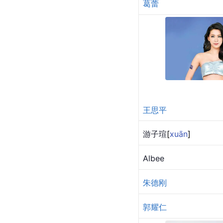
葛蕾
王思平
游子
瑄
[
xuān
]
Albee
朱德刚
郭耀仁