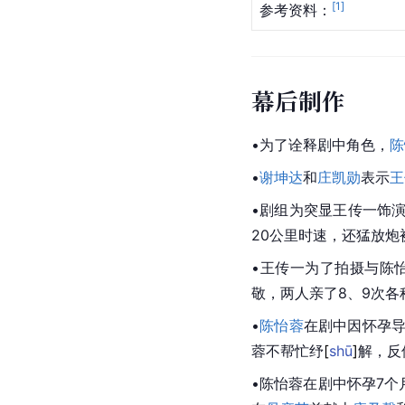
[
1
]
参考资料：
幕后制作
•为了诠释剧中角色，
陈
•
谢坤达
和
庄凯勋
表示
王
•剧组为突显王传一饰演
20公里时速，还猛放炮
•王传一为了拍摄与
陈
敬，两人亲了8、9次各
•
陈怡蓉
在剧中因怀孕
蓉不帮忙
纾
[
shū
]
解，反
•
陈怡蓉
在剧中怀孕7个