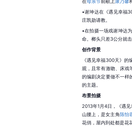
在
母亲节
前献上
康乃馨
•谢坤达在《遇见幸福3
庄凯勋请教。
•在拍摄一场戏谢坤达
命。榔头只差3公分就
创作背景
《遇见幸福300天》的
观，且常有激吻、床戏
的编剧决定要做不一样
的主题。
布景
拍摄
2013年1月4日，《
山腰上，是女主角
陈怡
花俏，屋内到处都是花