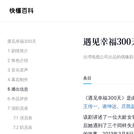
遇见幸福300
遇见幸福300天
1
剧情简介
台湾电视公司出品的偶像剧
2
角色介绍
3
音乐原声
条目
4
幕后制作
5
播出信息
《遇见幸福300天》是
6
作品评价
王传一
、
谢坤达
、
庄凯
7
演职员表
该剧讲述了一位大龄女
7.1
演员表
后她遇到了三个同样失
7.2
职员表
的故事。2013年3月8