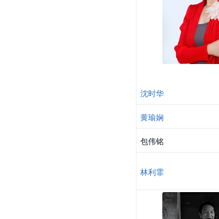
沈时华
黄瑜娴
包伟铭
林利霏