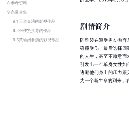
8
参考资料
9
条目合集
9.1
王道参演的影视作品
剧情简介
9.2
张佳贤执导的作品
9.3
黄瑜娴参演的影视作品
陈雅婷
在遭受男友抛弃
碰撞受伤，最后选择回
的人生，甚至不愿意面
引发出一个单身女性如
逃避他们身上的压力跟
为一个新生命的到来，