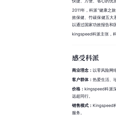
快捷、方便、省心的优
2011年，科派“健康
效保健、竹碳保健五大
以通过国家功效报告和
kingspeed科派主
感受科派
商业理念：
以零风险网
客户群体：
热爱生活、
价格：
kingspee
远超同行。
销售模式：
Kingspee
服务。