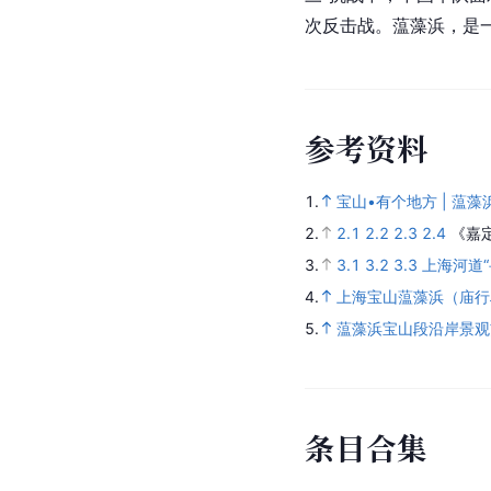
次反击战。蕰藻浜，是
参
考
资
料
1.
宝山•有个地方 | 蕰藻
2.
2.1
2.2
2.3
2.4
《嘉
3.
3.1
3.2
3.3
上海河道
4.
上海宝山蕰藻浜（庙行
5.
蕰藻浜宝山段沿岸景观
条
目
合
集