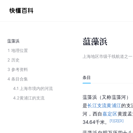
蕰藻浜
蕰藻浜
1
地理位置
上海地区市级干线航道之一
2
历史
3
参考资料
条目
4
条目合集
4.1
上海市境内的河流
蕰藻浜（又称蕰藻河）
4.2
黄浦江的支流
是
长江支流
黄浦江
的支
河，西自
嘉定区
黄渡孟
[
1
]
[
2
]
[
3
]
34.64千米。
蕰藻浜自明万历四十八年