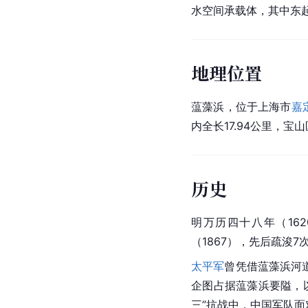
水空间承载体，其中东起
地理位置
蕰藻浜，位于
上海市
嘉
内全长17.94公里，宝山
历史
明万历四十八年（162
（1867），先后疏浚
太平军
曾凭借蕰藻浜河
企图占据蕰藻浜要隘，
三”抗战中，中国军队