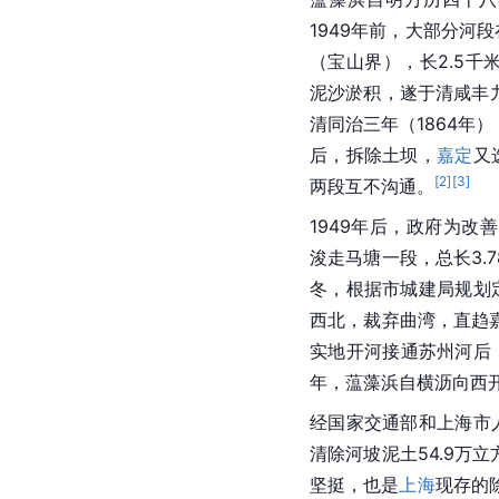
1949年前，大部分河
（宝山界），长2.5千
泥沙淤积，遂于清咸丰九
清同治三年（1864年
后，拆除土坝，
嘉定
又
[
2
]
[
3
]
两段互不沟通。
1949年后，政府为改善
浚走马塘一段，总长3.
冬，根据市城建局规划
西北，裁弃曲湾，直趋嘉
实地开河接通苏州河后，
年，蕰藻浜自横沥向西
经国家交通部和上海市人
清除河坡泥土54.9万
坚挺，也是
上海
现存的