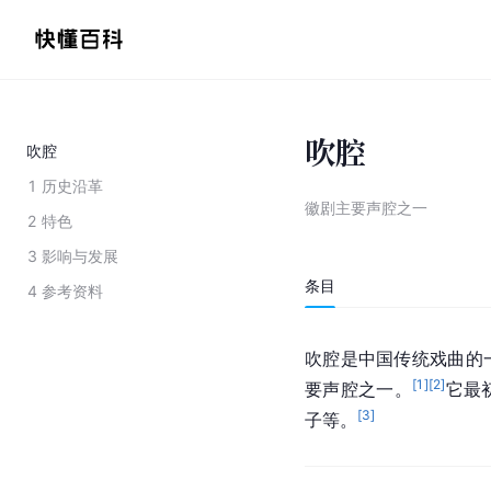
吹腔
吹腔
1
历史沿革
徽剧主要声腔之一
2
特色
3
影响与发展
条目
4
参考资料
吹腔是
中国
传统戏曲的
[
1
]
[
2
]
要声腔之一。
它最
[
3
]
子等。