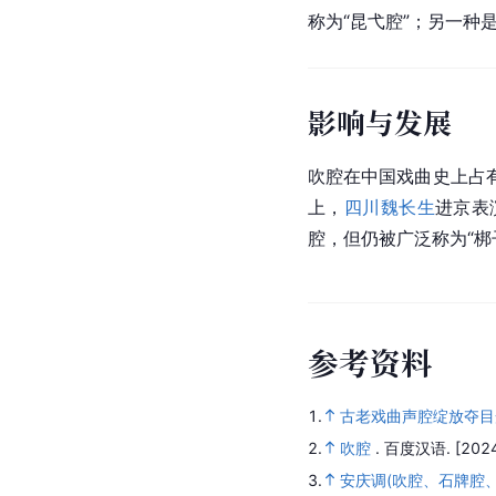
称为“昆弋腔”；另一种
影响与发展
吹腔在中国戏曲史上占
上，
四川
魏长生
进京表
腔，但仍被广泛称为“梆
参
考
资
料
1.
古老戏曲声腔绽放夺目
2.
吹腔
.
百度汉语.
[202
3.
安庆调(吹腔、石牌腔