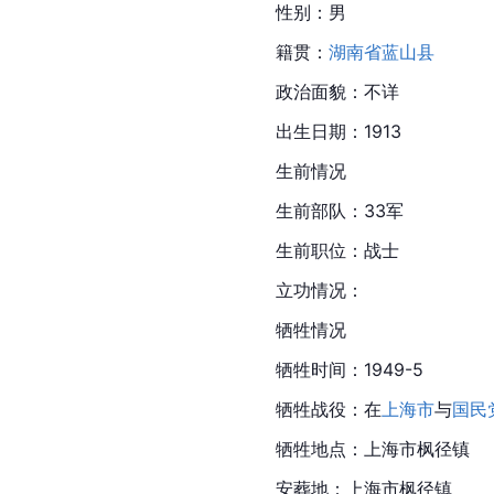
性别：男
籍贯：
湖南省
蓝山县
政治面貌：不详
出生日期：1913
生前情况
生前部队：33军
生前职位：战士
立功情况：
牺牲情况
牺牲时间：1949-5
牺牲战役：在
上海市
与
国民
牺牲地点：上海市枫径镇
安葬地：上海市枫径镇