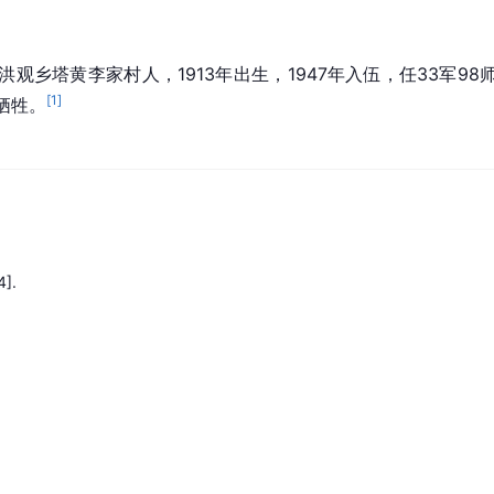
洪观乡塔黄李家村人，1913年出生，1947年入伍，任33军98师
[
1
]
牺牲。
].