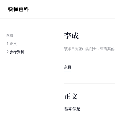
李成
李成
1
正文
该条目为
蓝山县烈士
，
查看
其
2
参考资料
条目
正文
基本信息