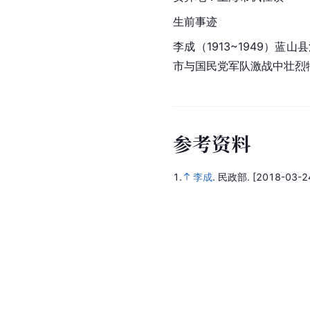
生前事迹
李成（1913~1949）
蓝山县
市与国民党军队激战中壮烈
参
考
资
料
1.
李成
.
民政部.
[2018-03-24