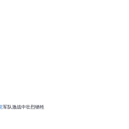
党
军队激战中壮烈牺牲