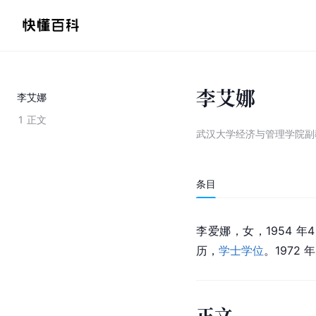
李艾娜
李艾娜
1
正文
武汉大学经济与管理学院副
条目
李爱娜，女，1954 年
历，
学士学位
。1972 
正文