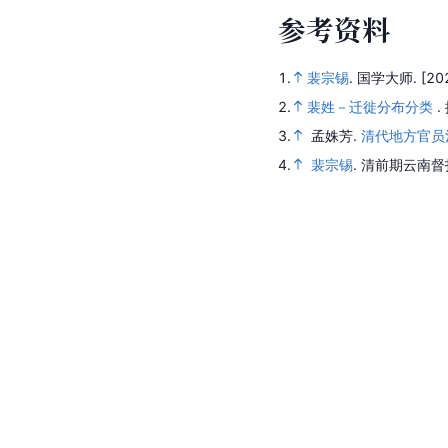
参
考
资
料
1.
裴宗锡
.
国学大师.
[20
2.
裴姓－迁徙分布分类
.
3.
孟姝芳.
清代地方官员
4.
裴宗锡
.
清前期云南督