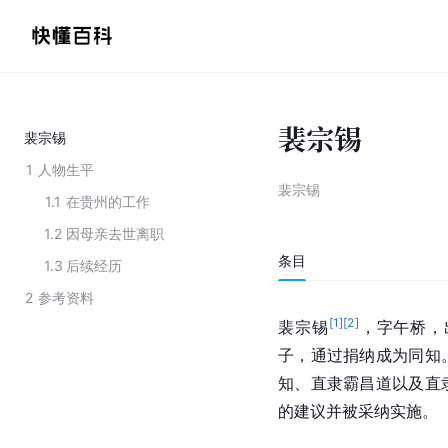
裴宗锡
裴宗锡
1
人物生平
裴宗锡
1.1
在贵州的工作
1.2
因母亲去世离职
条目
1.3
后续经历
2
参考资料
[
1
]
[
2
]
裴宗锡
，字午桥，
子，通过捐纳成为同知
知、直隶霸昌道以及直
的建议并被采纳实施。