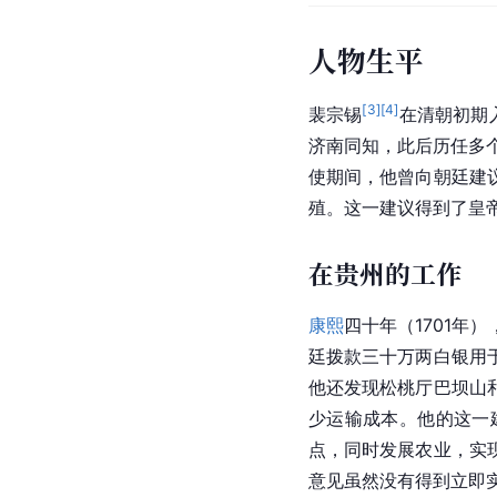
人物生平
[
3
]
[
4
]
裴宗锡
在清朝初期
济南同知，此后历任多
使期间，他曾向朝廷建
殖。这一建议得到了皇
在贵州的工作
康熙
四十年（1701年
廷拨款三十万两白银用
他还发现松桃厅巴坝山
少运输成本。他的这一
点，同时发展农业，实
意见虽然没有得到立即