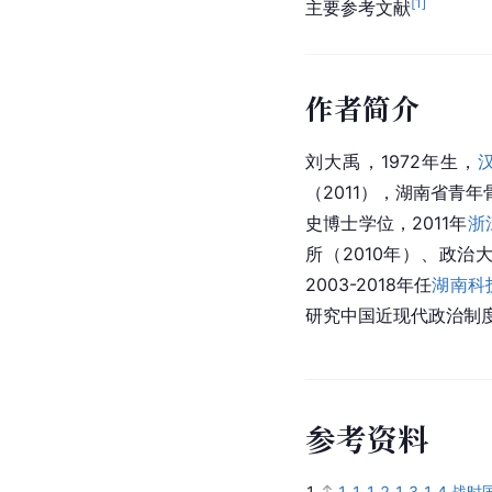
[
1
]
主要参考文献
作者简介
刘大禹，1972年生，
（2011），湖南省青年
史博士学位，2011年
浙
所（2010年）、政治大学人
2003-2018年任
湖南科
研究中国近现代政治制
参
考
资
料
1.
1.1
1.2
1.3
1.4
战时