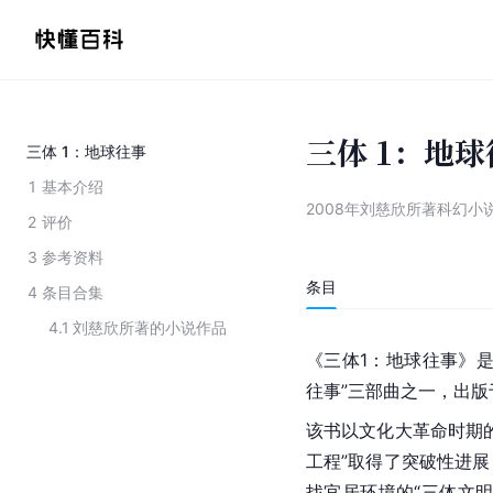
三体 1：地
三体 1：地球往事
1
基本介绍
2008年刘慈欣所著科幻小
2
评价
3
参考资料
条目
4
条目合集
4.1
刘慈欣所著的小说作品
《三体1：地球往事》
往事”三部曲之一，出版于
该书以文化大革命时期
工程”取得了突破性进
找宜居环境的“三体文明