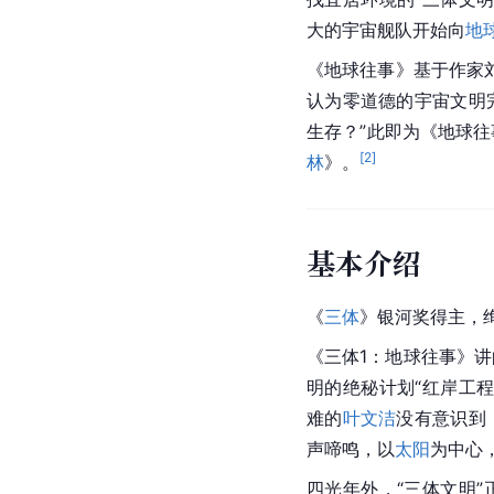
大的宇宙舰队开始向
地
《地球往事》基于作家
认为零道德的宇宙文明
生存？”此即为《地球
[
2
]
林
》。
基本介绍
《
三体
》银河奖得主，
《三体1：地球往事》讲
明的绝秘计划“红岸工
难的
叶文洁
没有意识到
声啼鸣，以
太阳
为中心
四光年外，“三体文明