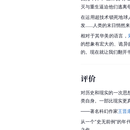
灭与重生逼迫他们逃离
在运用超技术锁死
地球
发……人类的末日悄然
相对于其华美的语言，
的想象有宏大的、诡异
的。现在就让我们翻开书
评价
对历史和现实的一次
思
类自身。一部比现实更
——著名科幻作家
王晋
从一个“史无前例”的
之作。