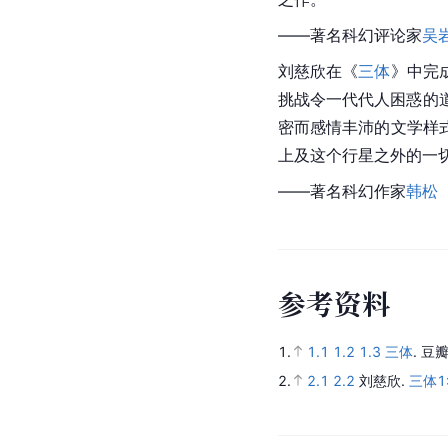
——著名科幻评论家
吴
刘慈欣在《
三体
》中完
挑战令一代代人困惑的
密而感情丰沛的文学样
上及这个行星之外的一
——著名科幻作家
韩松
参
考
资
料
1.
1.1
1.2
1.3
三体
.
豆瓣
2.
2.1
2.2
刘慈欣.
三体1