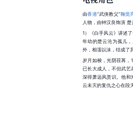
由
香港
“武侠教父”
鞠觉
人物，由钟汉良饰演 楚
1）《白手风云》讲述
年幼的楚云沦为孤儿，
外，相濡以沫，结成了
岁月如梭，光阴荏苒，
已长大成人，不但武艺
深得萧远风赏识。他和
云未灭的复仇之心在段