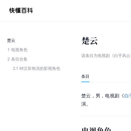
楚云
楚云
1
电视角色
该条目为
电视剧《白手风云
2
条目合集
2.1
钟汉良饰演的影视角色
条目
楚云，男，电视剧《
白
演。
电视角色