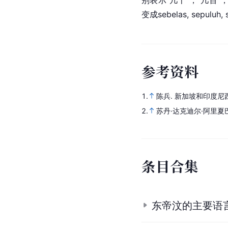
别表示“几十”，“几百”
变成sebelas, sepuluh,
参
考
资
料
1.
陈兵.
新加坡和印度尼
2.
苏丹·达克迪尔·阿里夏巴
条
目
合
集
东帝汶的主要语