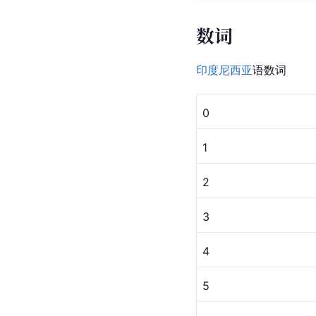
数词
印度尼西亚
语数词
0
1
2
3
4
5