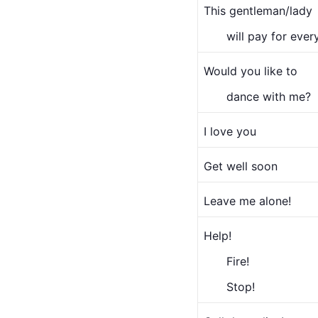
This gentleman/lady
　　will pay for ever
Would you like to
　　dance with me?
I love you
Get well soon
Leave me alone!
Help!
　　Fire!
　　Stop!