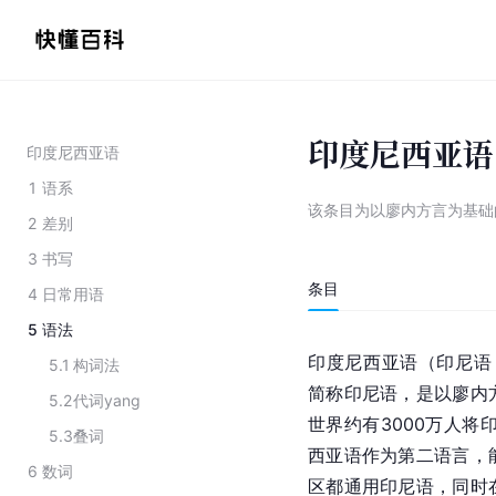
印度尼西亚语
印度尼西亚语
1
语系
该条目为
以廖内方言为基础
2
差别
3
书写
条目
4
日常用语
5
语法
印度尼西亚语（印尼语：Baha
5.1
构词法
简称印尼语，是以廖内
5.2
代词yang
世界约有3000万人将
5.3
叠词
西亚语作为第二语言，
6
数词
区都通用印尼语，同时