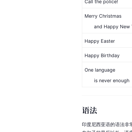
Call the police!
Merry Christmas
　　and Happy New 
Happy Easter
Happy Birthday
One language
　　is never enough
语法
印度尼西亚语的语法非