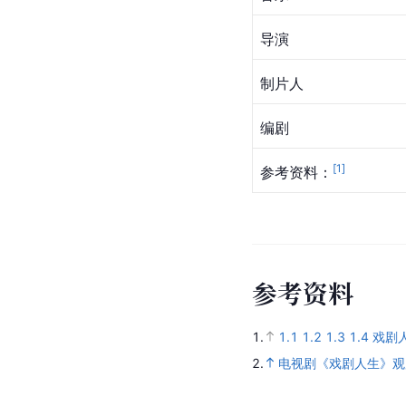
导演
制片人
编剧
[
1
]
参考资料：
参
考
资
料
1.
1.1
1.2
1.3
1.4
戏剧
2.
电视剧《戏剧人生》观