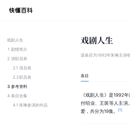
戏剧人生
戏剧人生
1
剧情简介
该条目为
1992年朱琳主演
2
演职员表
2.1
演员表
条目
2.2
职员表
3
参考资料
《戏剧人生》是1992
4
条目合集
付绍业、王斑等人主演
4.1
朱琳参演的作品
[
1
]
爱，共分为19集。