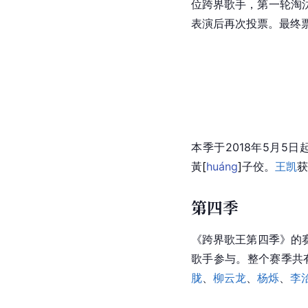
位跨界歌手，第一轮淘
表演后再次投票。最终
本季于2018年5月5日起
黃
[
huáng
]
子佼。
王凯
获
第四季
《跨界歌王第四季》的
歌手参与。整个赛季共
胧
、
柳云龙
、
杨烁
、
李