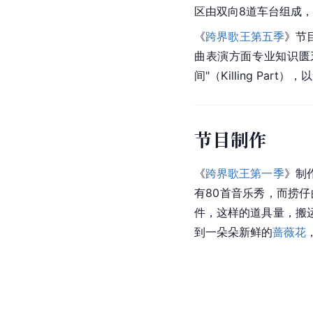
区由双向8道
车台
组成，
《
跨界歌王第五季
》节
曲表演方面专业知识匮
间"（Killing Pa
节目制作
《
跨界歌王第一季
》制
有80首音乐秀，而捞仔
件，这样的道具量，搬
到一朵朵新鲜的
蔷薇花