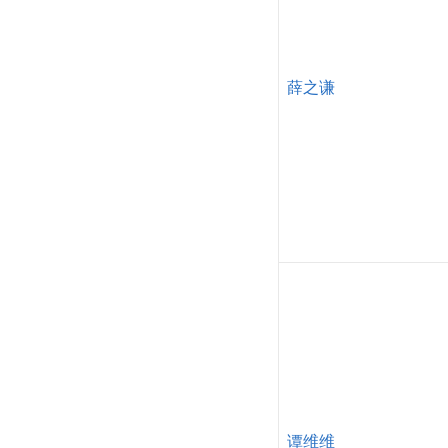
薛之谦
谭维维