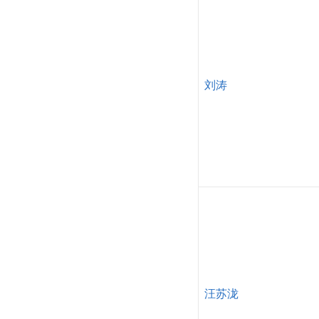
刘涛
汪苏泷