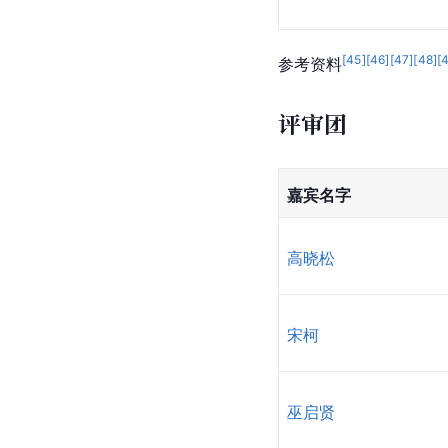
[
45
]
[
46
]
[
47
]
[
48
]
[
参考资料
评审团
嘉宾名字
高晓松
宋柯
巫启贤