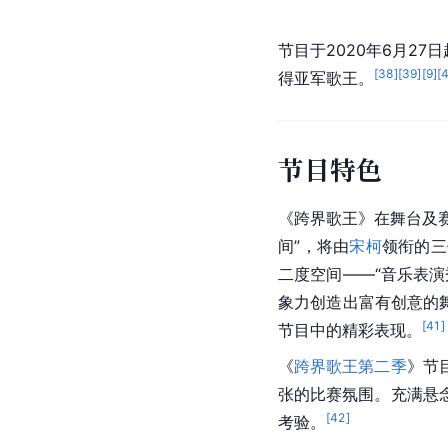
节目于2020年6月27日
[
38
]
[
39
]
[
9
]
[
得亚军歌王。
节目特色
《
跨界歌王
》在舞台及
间”，将由
宋柯
领衔的三
二度空间——“音乐表
象力创造出富有创意的
[
41
]
节目中的精彩表现。
《
跨界歌王第二季
》节
张的比赛氛围。充满悬
[
42
]
考验。