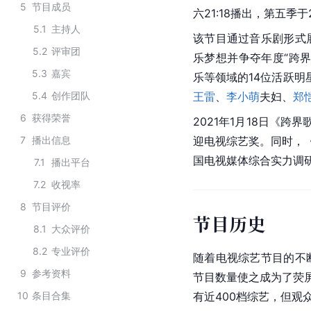
5
节目成员
六21:18播出，第五季于
5.1
主持人
该节目通过音乐剧形式
5.2
评审团
乐梦想并争夺年度“跨
5.3
嘉宾
乐等领域的14位活跃明
5.4
创作团队
王雷
、
李小萌
夫妇、
郑
6
获得荣誉
2021年1月18日《跨界
7
播出信息
迎电视综艺奖。同时，
国电视媒体综合实力调
7.1
播出平台
7.2
收视率
8
节目评价
节目历史
8.1
大众评价
8.2
专业评价
随着电视综艺节目的不
9
参考资料
节目数量使之成为了荧屏
10
条目合集
有近400档综艺，但观