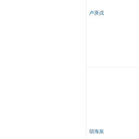
卢庚戌
胡海泉