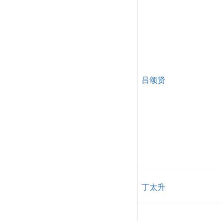
吕颂贤
丁太升