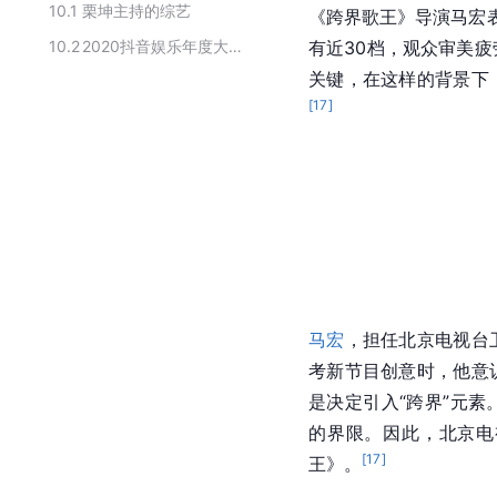
10.1
栗坤主持的综艺
《跨界歌王》导演马宏表
10.2
2020抖音娱乐年度大赏获奖名单
有近30档，观众审美
关键，在这样的背景下
[
17
]
马宏
，担任北京电视台
考新节目创意时，他意
是决定引入“跨界”元
的界限。因此，
北京电
[
17
]
王
》。