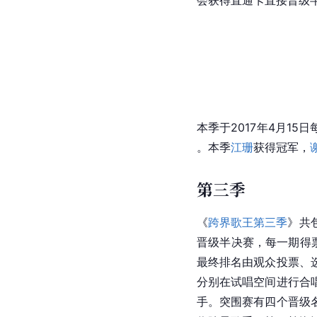
会获得直通卡直接晋级
本季于2017年4月15日
。本季
江珊
获得冠军，
第三季
《
跨界歌王第三季
》共
晋级半决赛，每一期得
最终排名由观众投票、
分别在试唱空间进行合
手。突围赛有四个晋级