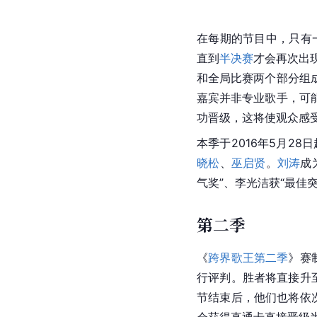
在每期的节目中，只有
直到
半决赛
才会再次出
和全局比赛两个部分组
嘉宾并非专业歌手，可
功晋级，这将使观众感
本季于2016年5月28日
晓松
、
巫启贤
。
刘涛
成
气奖”、李光洁获“最佳
第二季
《
跨界歌王第二季
》赛
行评判。胜者将直接升
节结束后，他们也将依