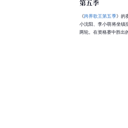
第五季
《
跨界歌王第五季
》的
小沈阳、李小萌将坐镇
两轮。在资格赛中胜出