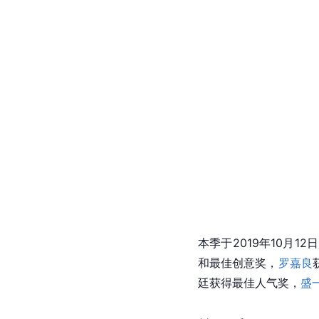
本季于2019年10月12
和最佳创意奖，
罗嘉良
廷获得最佳人气奖，
盛