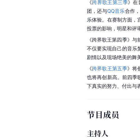
《
跨界歌王第三季
》在
团，还与
QQ音乐
合作
乐体验。在赛制方面，
投票的影响，明星和评
《跨界歌王第四季》与
不仅要实现自己的音乐
剧情以及现场绝美的舞美
《
跨界歌王第五季
》将
也将再创新高。前四季
下真实的努力、付出与
节目成员
主持人