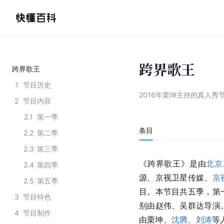
跨界歌王
跨界歌王
1
节目历史
2016年栗坤主持的真人秀
2
节目内容
2.1
第一季
条目
2.2
第二季
2.3
第三季
《跨界歌王》是由
北京
2.4
第四季
源、京视卫星传媒、
京
2.5
第五季
目。本节目共五季，第
3
节目特色
别由赵伟、吴群达导演
4
节目制作
由栗坤、
沈腾
、
刘涛
等