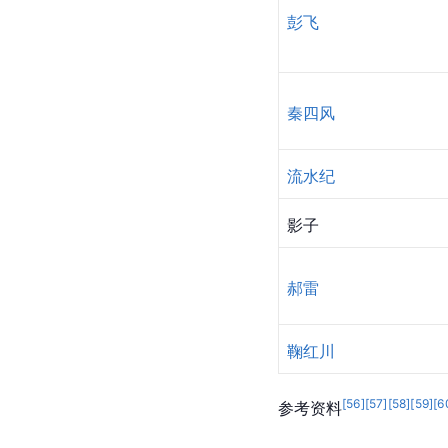
彭飞
秦四风
流水纪
影子
郝雷
鞠红川
[
56
]
[
57
]
[
58
]
[
59
]
[
6
参考资料