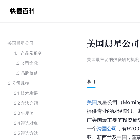
美国晨星公司
美国晨星公司
1.1
产品及服务
美国最主要的投资研究机构
1.2
公司文化
1.3
品牌价值
条目
2
公司规模
2.1
技术发展
美国
晨星公司（Morning
2.2
方法介绍
提供专业的财经资讯、
2.3
年度奖
前美国最主要的投资研
2.4
评选对象
一个
跨国公司
，有920
2.5
评选方法
亚、新西兰及中国，董