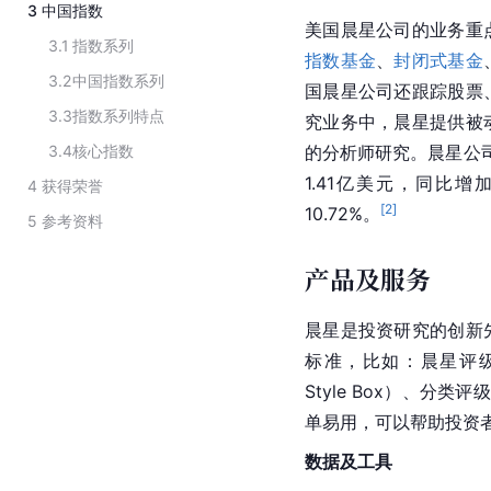
3
中国指数
美国晨星公司的业务重
3.1
指数系列
指数基金
、
封闭式基金
3.2
中国指数系列
国晨星公司还跟踪股票
3.3
指数系列特点
究业务中，晨星提供被
3.4
核心指数
的分析师研究。晨星公
1.41亿美元，同比增
4
获得荣誉
[
2
]
10.72%。
5
参考资料
产品及服务
晨星是投资研究的创新
标准，比如：晨星评级（Mor
Style Box）、分类评
单易用，可以帮助投资
数据及工具