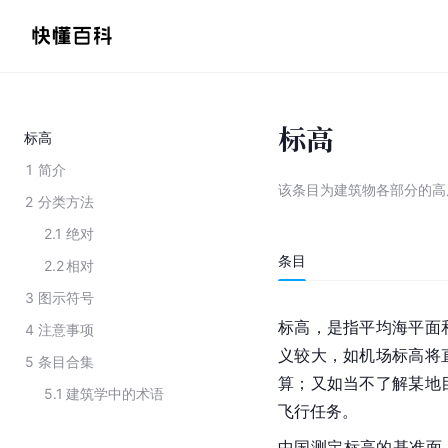
标高
标高
1
简介
该条目为
建筑物各部分的高
2
分类方法
2.1
绝对
条目
2.2
相对
3
图示符号
标高，是指平均
海平面
4
注意事项
义较大，如机场标高将
5
条目合集
算；又如当不了解某地
5.1
建筑学中的术语
飞行任务。
中国
测定标高的基准面