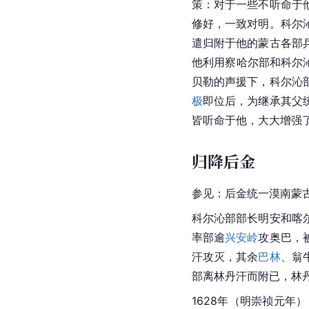
策：对于一些不听命于
修好，一致对明。
科尔
遣归附于他的蒙古各部
他利用察哈尔部和
科尔
贝勒的声援下，科尔沁
极
即位后，为继承其父
皆听命于他，大大增强
归降后金
参见：
后金
统一漠南蒙
科尔沁
部部长明安和喀
率部逾
兴安岭
攻奥巴，
汗
攻灭，其余
巴林
、翁
部离林丹汗而附已，林
1628年（明崇
祯
元年）