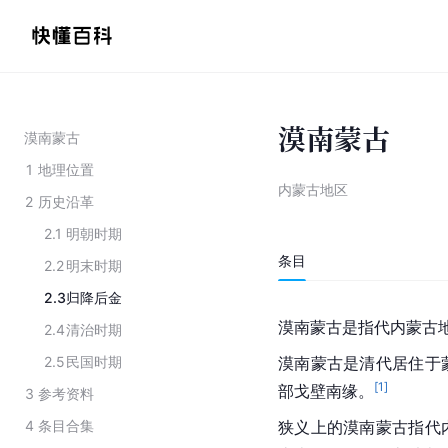
漠南蒙古
漠南蒙古
1
地理位置
内蒙古地区
2
历史沿革
2.1
明朝时期
条目
2.2
明末时期
2.3
归降后金
漠南蒙古是指代内蒙古地
2.4
清治时期
2.5
民国时期
漠南蒙古是清代居住于
[
1
]
部戈壁南缘。
3
参考资料
4
条目合集
狭义上的漠南蒙古指代