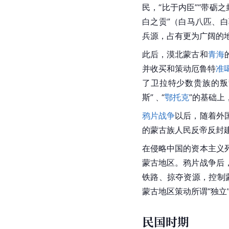
民，“比于内臣”“带砺
白之贡”（白马八匹、
兵源，占有更为广阔的
此后，漠北蒙古和
青海
并收买和策动厄鲁特
准
了卫拉特少数贵族的叛
斯”﹑“
鄂托克
”的基础上
鸦片战争
以后，随着外
的蒙古族人民反帝反封
在侵略中国的资本主义
蒙古地区。鸦片战争后
铁路、掠夺资源，控制
蒙古地区策动所谓“独立
民国时期