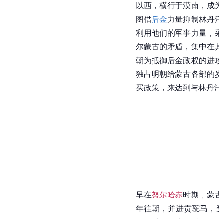
以西，横行于漠南，成
图借
后金
力量抑制林丹
利用他们的军事力量，
尔
蒙古的矛盾，集中在
朝
为抵御后金政权的进
独占
明朝
给蒙古各部的
买政策，来达到与林丹
早在
努尔哈赤
时期，蒙
年往朝，并进贡
驼马
，