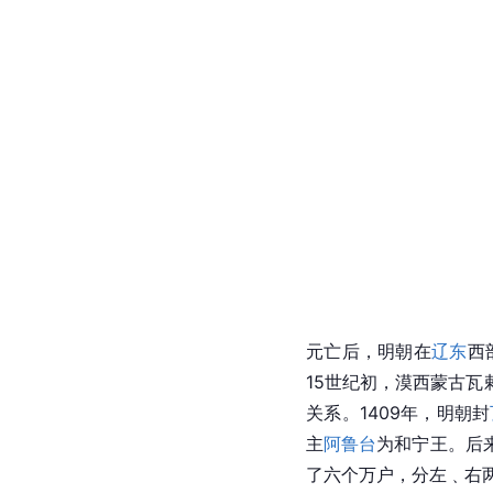
元亡后，明朝在
辽东
西
15世纪初，漠西蒙古
关系。1409年，
明朝
封
主
阿鲁台
为和
宁王
。后
了六个
万户
，分左﹑右