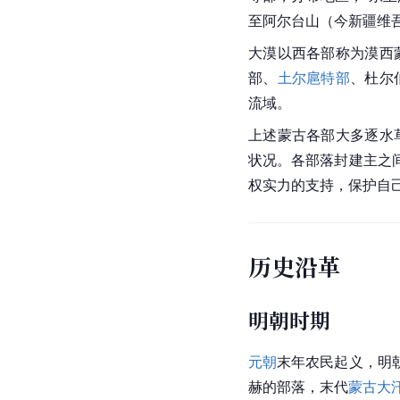
至阿尔台山（今新疆维
大漠以西各部称为漠西
部、
土尔扈特部
、杜尔
流域。
上述蒙古各部大多逐水
状况。各部落封建主之
权实力的支持，保护自
历史沿革
明朝时期
元朝
末年农民起义，明
赫
的部落，末代
蒙古大