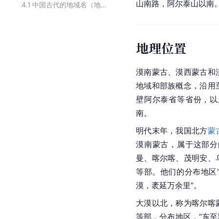
山南路，阿尔泰山以南
4.1
中国古代的地域名（地名）
地理位置
漠南蒙古、漠西蒙古和
地域和部族概念，沿用
壁阿尔泰省等省份，以
南。
明代末年，我国北方
蒙
漠南蒙古，属于这部分
曼、喀尔喀、茂明安、
等部。他们的分布地区
漠，袤延万余里”。
大漠以北，称为喀尔喀
等部，分布地区，“东