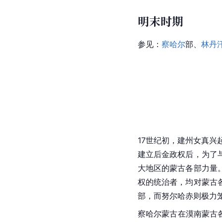
明末时期
参见：
察哈尔
部、
林丹
17世纪初，
建州女真
兴
建立后金政权后，为了
大地区的蒙古各部力量
权的统治者，均对蒙古
部，而努尔哈赤则极力
察哈尔
蒙古在漠南蒙古