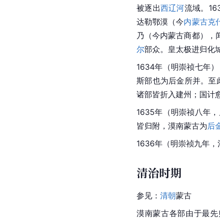
被逐出
西辽河
流域。16
达勒鄂漠（今
内蒙古
克
乃（今内蒙古商都），
尔
部众。皇太极进归化
1634年（明崇祯七年
斯部
也为后金所并。至
诸部皆折入
建州
；国计
1635年（明崇祯八年
皆归附，漠南蒙古为
后
1636年（明崇祯九年，
清治时期
参见：
清朝
蒙古
漠南蒙古各部由于最先