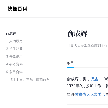
俞成辉
俞成辉
1
人物履历
甘肃省人大常委会原副主任
2
担任职务
3
任免信息
条目
4
参考资料
5
条目合集
俞成辉，男，
汉族
，19
5.1
中国共产党甘南藏族自治州第十三届委员会常务委员会任职名单（2021年11月选举）
1979年9月参加工作
曾任
甘肃省人大常委会