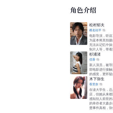
角色介绍
松村郁夫
椎名桔平
饰
电影导演，听说
为蓝本将其拍摄
无法从记忆中抹
制片人等，带着
杉浦渚
优香
饰
新人演员，被导
部电影进行接触
的感觉，更怀疑
木下弥生
香里奈
饰
在读大学生，总
店，但她从来都
感知别人前世的
的幸存者大森步
楚事件真相，弥