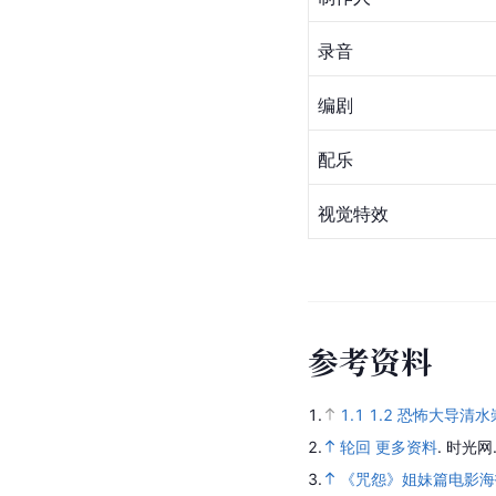
录音
编剧
配乐
视觉特效
参
考
资
料
1.
1.1
1.2
恐怖大导清水
2.
轮回 更多资料
.
时光网
3.
《咒怨》姐妹篇电影海