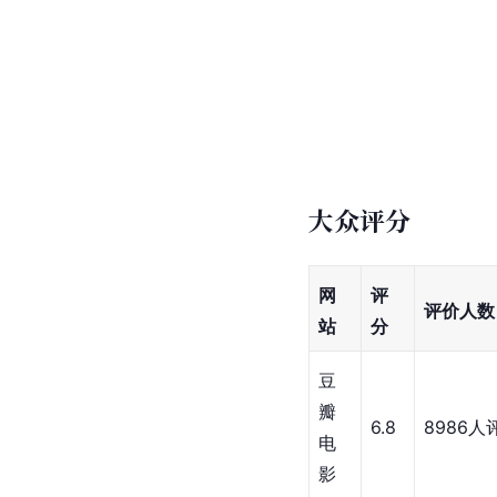
大众评分
网
评
评价人数
站
分
豆
瓣
6.8
8986人
电
影