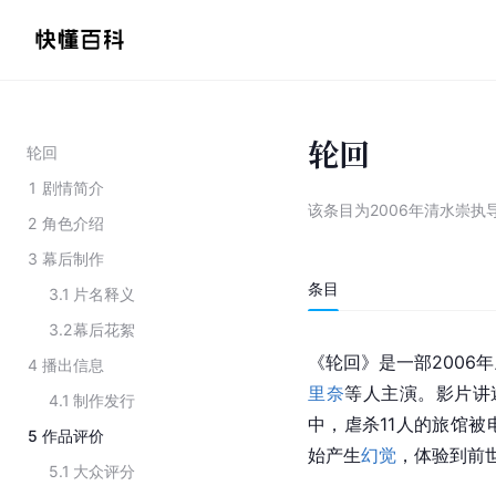
轮回
轮回
1
剧情简介
该条目为
2006年清水崇执
2
角色介绍
3
幕后制作
条目
3.1
片名释义
3.2
幕后花絮
《轮回》是一部2006
4
播出信息
里奈
等人主演。影片讲
4.1
制作发行
中，虐杀11人的旅馆
5
作品评价
始产生
幻觉
，体验到前
5.1
大众评分