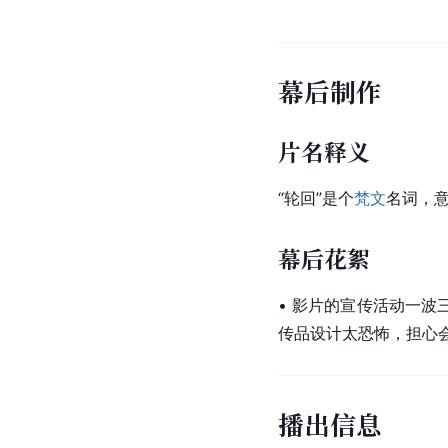
幕后制作
片名释义
“轮回”是个
梵文
名词，意
幕后花絮
• 影片的宣传活动一
传品设计太恐怖，担心
播出信息