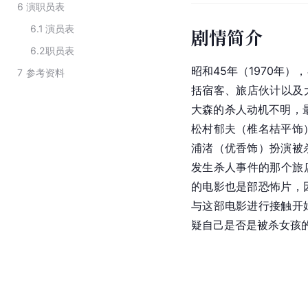
6
演职员表
6.1
演员表
剧情简介
6.2
职员表
昭和45年（1970年）
7
参考资料
括宿客、旅店伙计以及
大森的杀人动机不明，
松村郁夫（
椎名桔平
饰
浦渚（
优香
饰）扮演被
发生杀人事件的那个旅
的电影也是部恐怖片，
与这部电影进行接触开
疑自己是否是被杀女孩