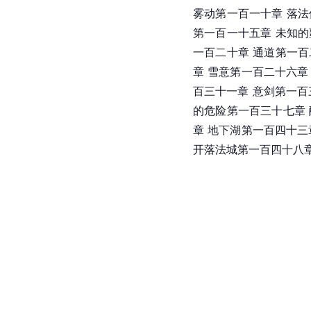
雾动第一百一十章 落法
第一百一十五章 未知的
一百二十章 通道第一百
章 雪意第一百二十六章
百三十一章 意剑第一百
的危险第一百三十七章 
章 地下湖第一百四十三
开落法城第一百四十八章