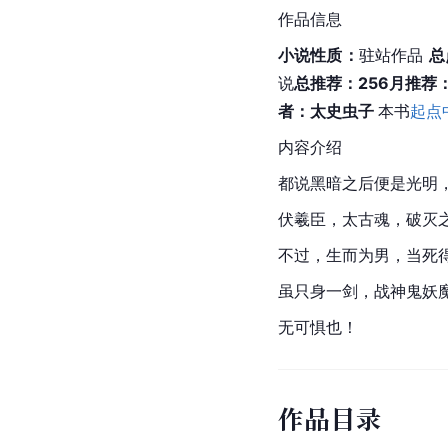
作品信息
小说性质：
驻站作品 
总
说
总推荐：256月推荐
者：太史虫子 
本书
起点
内容介绍
都说黑暗之后便是光明
伏羲臣，太古魂，破灭
不过，生而为男，当死
虽只身一剑，战神鬼妖
无可惧也！
作品目录