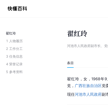
翟红玲
翟红玲
1
人物履历
河池市人民政府副市长、党
2
工作分工
3
任免信息
条目
4
荣誉记录
5
参考资料
翟红玲，女，1968年
党，
广西壮族自治区
党
现任
河池市人民政府
副