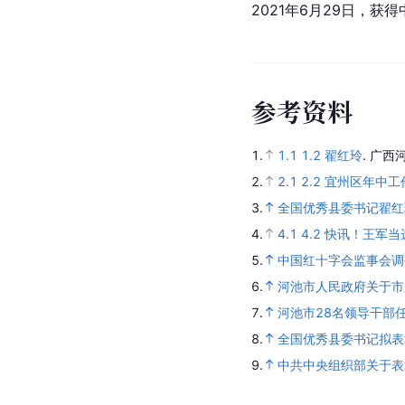
2021年6月29日，
参
考
资
料
1.
1.1
1.2
翟红玲
.
广西
2.
2.1
2.2
宜州区年中工
3.
全国优秀县委书记翟红
4.
4.1
4.2
快讯！王军当
5.
中国红十字会监事会调
6.
河池市人民政府关于市
7.
河池市28名领导干部
8.
全国优秀县委书记拟表
9.
中共中央组织部关于表