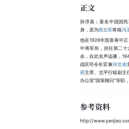
正文
孙淳真：著名
中国国民
身，原为
西北军
将领
冯
他在1926年投靠蒋中
中将军衔，担任第二十
余，自此名声远播，19
战区司令长官兼
河北省
府
主席、北平行辕副主任
办公室“国策顾问”等职
参考资料
http://www.yanjiao.c