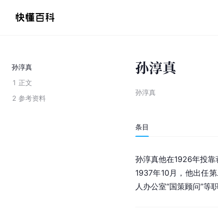
孙淳真
孙淳真
1
正文
孙淳真
2
参考资料
条目
孙淳真他在1926年投
1937年10月，他出任
人办公室“国策顾问”等