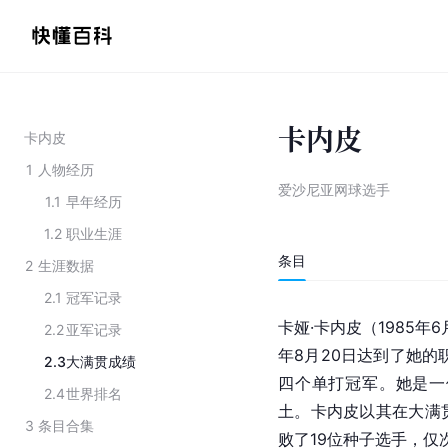
卡内皮
卡内皮
1
人物经历
爱沙尼亚网球选手
1.1
早年经历
1.2
职业生涯
条目
2
生涯数据
2.1
冠军记录
卡娅·卡内皮（1985年
2.2
亚军记录
年8月20日达到了她的
2.3
大满贯成绩
四个单打冠军。她是一
2.4
世界排名
土。卡内皮以其在大满
3
条目合集
败了19位种子选手，仅