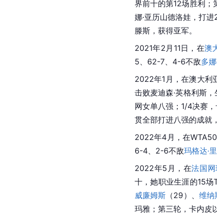
界前十的第12场胜利；第
娜·亚历山德洛娃，打进
滕斯，获得亚军。
2021年2月11日，在
澳
5、62-7、4-6不敌
多娜
2022年1月，在澳大利
击败麦迪森·英格利斯，生
网女单八强；1/4决赛，卡
贯全部打进八强的成就，
2022年4月，在WTA
6-4、2-6不敌
玛格达·
2022年5月，在
法国网
十，她职业生涯的15场
威廉姆斯
（29）、
维纳
玛雅；第三轮，卡内皮以3