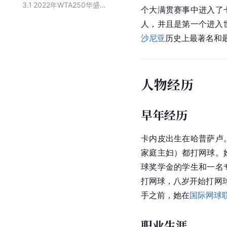
3.1
2022年WTA250华盛顿站女子单打四强
个大满贯赛事中进入了
人，并且是第一个进入
沙尼亚
历史上最著名和
人物经历
早年经历
卡内皮出生在哈普萨卢
家庭主妇）都打网球。
球奖学金的学生和一名
打网球，八岁开始打网球
手之前，她在
国际网球
职业生涯