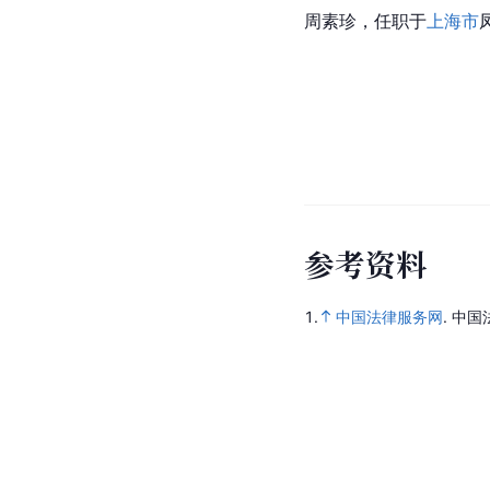
周素珍，任职于
上海市
参
考
资
料
1.
中国法律服务网
.
中国