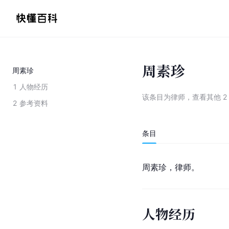
周素珍
周素珍
1
人物经历
该条目为
律师
，
查看
其他
2
2
参考资料
条目
周素珍，律师。
人物经历