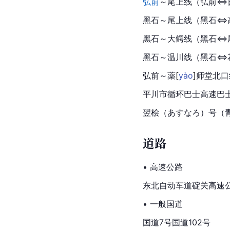
弘前
～尾上线（弘前⇔
黑石
～尾上线（黑石⇔
黑石～大鳄线（黑石⇔
黑石～温川线（黑石⇔
弘前
～
薬
[
yào
]
师堂北
平川市循环巴士高速巴
翌桧（あすなろ）号（
道路
• 高速公路
东北自动车道碇关高速
• 一般国道
国道7号国道102号