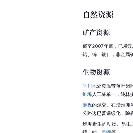
自然资源
矿产资源
截至2007年底，已发现
铅、锌、银），非金属矿
生物资源
平川
地处暖温带落叶阔
蚌埠
人工林单一，纯林
麻栎
的混交。在沿淮滩
公路边已普遍绿化，除
蚌埠野生的动物、昆虫
螬
、
虻
、
尺蠖
等。