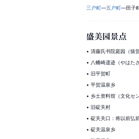
三户町
—
五户町
—
田子
盛美园景点
• 清藤氏书院庭园（猿
•
 八幡
崎遗迹（やはた
• 旧平贺町
• 平贺
温泉乡
• 乡土资料馆（文化セ
• 旧碇关村
• 碇关关口：将以前弘
• 碇关温泉乡