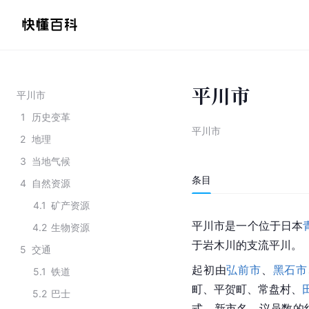
平川市
平川市
1
历史变革
平川市
2
地理
3
当地气候
条目
4
自然资源
4.1
矿产资源
平川市是一个位于日本
4.2
生物资源
于岩木川的支流平川。
5
交通
起初由
弘前市
、
黑石市
5.1
铁道
町、平贺町、常盘村、
5.2
巴士
式、新市名、议员数的