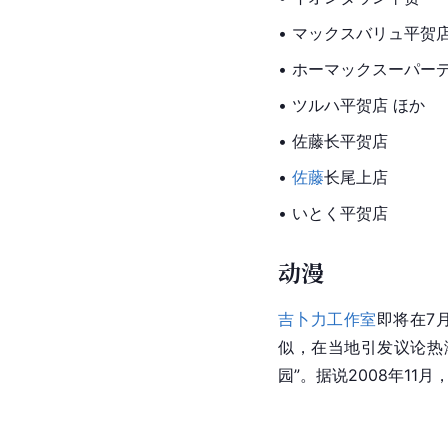
• マックスバリュ平贺
• ホーマックスーパー
• ツルハ平贺店 ほか
•
 佐藤
长平
贺店
• 
佐藤
长尾上店
• いとく平贺店
动漫
吉卜力工作室
即将在7
似，在当地引发议论热
园”。据说2008年1