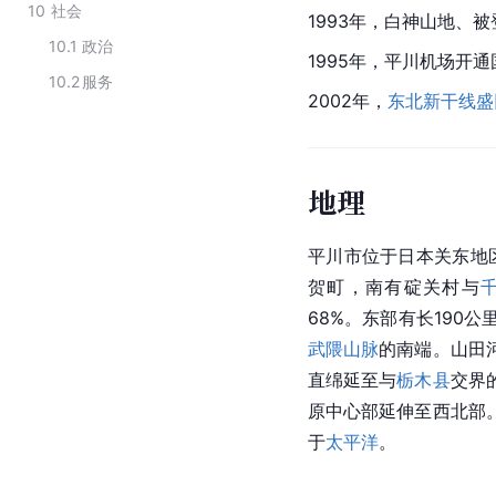
10
社会
1993年，白神山地、
10.1
政治
1995年，平川机场开
10.2
服务
2002年，
东北新干线
盛
地理
平川市位于日本关东地
贺町，南有碇关村与
68%。东部有长19
武隈山脉
的南端。山田
直绵延至与
栃木县
交界
原中心部延伸至西北部
于
太平洋
。