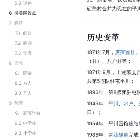
5.3
道路
碇关村合并为现在的平川市
6
盛美园景点
7
经济
7.1
邮政
历史变革
7.2
商业
1871年7月，
废藩置县
。
7.3
动漫
（县）、八户县等；
8
文化
1871年9月，上述藩
8.1
民俗
兵第5连队驻屯平川；
8.2
名人
1896年，第8师团驻屯
8.3
艺人
9
教育
1945年，
平川
、
水户
、
日）；
9.1
高等学校
9.2
中学校
1954年，平川函馆连
9.3
小学校
1988年，
青函隧道
完成