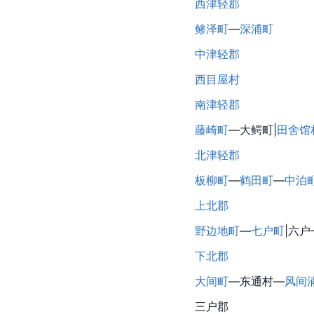
西津轻郡
鲹泽町
—
深浦町
中津轻郡
西目屋村
南津轻郡
藤崎町
—
大鳄町
|
田舍馆
北津轻郡
板柳町
—
鹤田町
—
中泊
上北郡
野边地町
—
七户町
|六户
下北郡
大间町
—
东通村
—
风间
三户郡