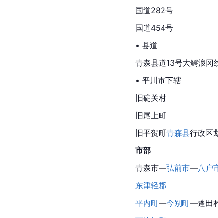
国道282号
国道454号
• 县道
青森县道13号大鳄浪冈
• 平川市下辖
旧碇关村
旧尾上町
旧平贺町
青森县
行政区
市部
青森市—
弘前市
—
八户
东津轻郡
平内町
—
今别町
—
蓬田