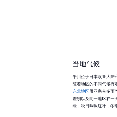
当地气候
平川位于日本欧亚大陆
随着地区的不同气候有
东北地区
属亚
寒带
多雨
差别以及同一地区在一
绿，秋日吟咏红叶，冬