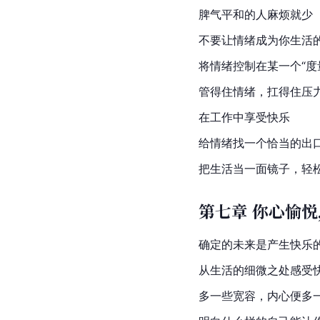
脾气平和的人麻烦就少
不要让情绪成为你生活
将情绪控制在某一个“度
管得住情绪，扛得住压
在工作中享受快乐
给情绪找一个恰当的出
把生活当一面
镜子
，轻
第七章 你心愉
确定的未来是产生快乐
从生活的细微之处感受
多一些宽容，内心便多一