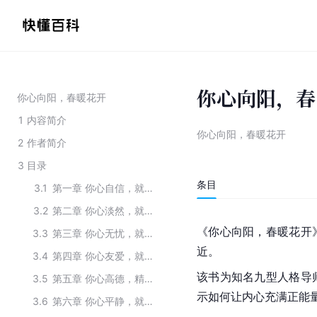
你心向阳，春
你心向阳，春暖花开
1
内容简介
你心向阳，春暖花开
2
作者简介
3
目录
条目
3.1
第一章 你心自信，就会迎来好运
3.2
第二章 你心淡然，就会有灿烂人生
《你心向阳，春暖花开
3.3
第三章 你心无忧，就会微笑面对每一天
近。
3.4
第四章 你心友爱，就会受人欢迎
该书为知名
九型人格
导
3.5
第五章 你心高德，精神世界就富足
示如何让内心充满正能
3.6
第六章 你心平静，就会保持最佳情绪