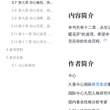
3.7
第七章 你心愉悦，快乐就会围绕身边
3.8
第八章 你心坚定，就能激发出潜在的力量
内容简介
3.9
第九章 你心沸腾，愿望就会变成现实
3.10
第十章 你心无畏，逆境也会变成顺境
本书共有十二章，从生
3.11
第十一章 你心多思，就能抓住改变命运机会
暖花开”的道理。希望
[
1
]
充实你的生命历程。
3.12
第十二章 你心专注，就会为目标而持之以恒
4
参考资料
5
条目合集
作者简介
5.1
今心的著作
今心
久善今心国际
教育集团
国际今心九型人格研究
国内著名性格分析专家