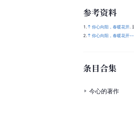
参
考
资
料
1.
你心向阳，春暖花开
.
2.
你心向阳，春暖花开-
条
目
合
集
今心的著作