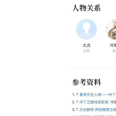
人
物
关
系
太戊
河
父亲
弟
参
考
资
料
1.
夏商历史人物——仲丁
2.
仲丁迁隞地望新探
.
中
3.
历史解密:商朝频繁迁