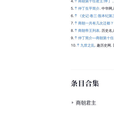
4.
商朝第十任君王:仲丁，
5.
仲丁生平简介
.
中华网
6.
《史记·卷三·殷本纪第
7.
商朝一共有几次迁都？
8.
商朝帝王列表
.
历史名
9.
仲丁简介—商朝第十任
10.
九世之乱
.
趣历史网.
条
目
合
集
商朝君主