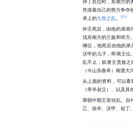
仲丁在位时，东南方的
凭借着自己的势力争夺
[
11
]
承上的
九世之乱
。
外壬死后，由他的弟弟
伐东南方的兰族和班方
继位，他死后由他的弟
沃甲的儿子，即商王位
乱不止，
奴隶主
贵族之
（今山东曲阜）南渡大
从上面的资料，可以看
（帝辛
叔父
）、以及其
商朝
中期王室动乱。自
乙
、
祖辛
、
沃甲
、
祖丁