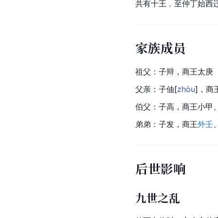
共有十王﹐至仲丁始西
家族成员
祖父：
子辩
，商王太庚
父亲：子
伷
[
zhòu
]
，商
伯父
：
子高
，商王小甲
弟弟：
子发
，商王
外壬
后世影响
九世之乱