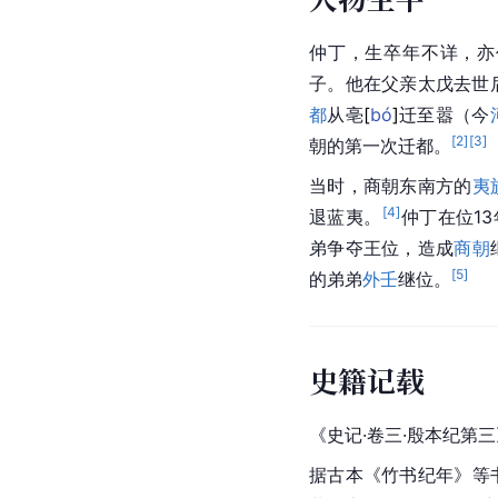
仲丁，生卒年不详，亦
子。他在父亲太戊去世
都
从
亳
[
bó
]
迁至嚣（今
[
2
]
[
3
]
朝的第一次迁都。
当时，商朝东南方的
夷
[
4
]
退蓝夷。
仲丁在位1
弟争夺王位，造成
商朝
[
5
]
的弟弟
外壬
继位。
史籍记载
《史记·卷三·殷本纪第三
据古本《竹书纪年》等