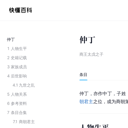
仲丁
仲丁
1
人物生平
商王太戊之子
2
史籍记载
3
家族成员
条目
4
后世影响
4.1
九世之乱
仲丁，亦作中丁，子姓
5
人物关系
朝君主
之位，成为商朝
6
参考资料
7
条目合集
7.1
商朝君主
人物生平